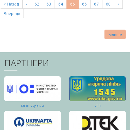
Перша
« Назад
Попередня
‹
Page
62
Page
63
Page
64
Поточна
65
Page
66
Page
67
Page
68
Насту
›
СТОРІНКИ
сторінка
сторінка
сторінка
сторі
Остання
Вперед»
сторінка
Більше
ПАРТНЕРИ
МОН України
УГЛ