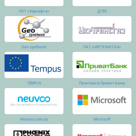
ПАТ «Укрнафта»
ДТЕК
Geo synthesis
ПАТ «УКРТРАНСГАЗ»
TEMPUS
Практика в Приват Банку
Neuvoo.com.ua
Microsoft