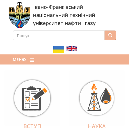
Перейти
Івано-Франківський
до
основного
національний технічний
вмісту
університет нафти і газу
ПОШУК
Пошук
ПОШУКОВА
ФОРМА
МЕНЮ
ВСТУП
НАУКА