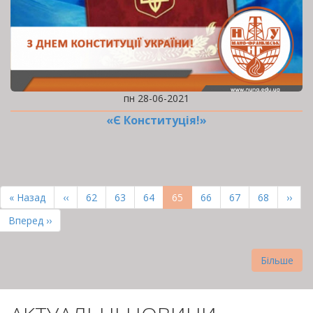
пн 28-06-2021
«Є Конституція!»
РОЗБИВКА
НА
Перша
« Назад
Попередня
‹‹
Page
62
Page
63
Page
64
Поточна
65
Page
66
Page
67
Page
68
Наст
››
СТОРІНКИ
сторінка
сторінка
сторінка
сторі
Остання
Вперед ››
сторінка
Більше