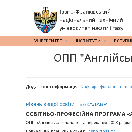
Перейти
Івано-Франківський
до
основного
національний технічний
вмісту
університет нафти і газу
УНІВЕРСИТЕТ
ІНСТИТУТИ
ВСТУПН
ОПП "Англійськ
Додаткова інформація
Кафедра філології та пе
Рівень вищої освіти - БАКАЛАВР
ОСВІТНЬО-ПРОФЕСІЙНА ПРОГРАМА «Анг
ОПП «Англійська філологія та переклад» 2023 р. (дійс
Навчальний план 2023/2024 р. (
завантажити
)