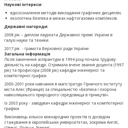
Наукові інтереси
вдосконалення методів викладання графічних дисциплін;
екологічна безпека в межах нафтогазових комплексів.
Державні нагороди
2008 рік – диплом лауреата Державної премії України в
галузі науки та техніки.
2017 рік - грамота Верховної ради України
Загальна інформація
Після закінчення аспірантури в 1994 році почала трудову
діяльність на кафедрі. Отримала вчене звання доцента (1997
рік) та професора (2008 рік) кафедри інженерної та
комп’ютерної графіки.
2000-2001 роки навчання в магістратурі Гірничого інституту
міста Алес (Франція) за спеціальністю «Безпека і охорона
навколишнього природного середовища в гірництві».
Із 2003 року - завідувач кафедри інженерної та комп’ютерної
графіки.
Виконавець кількох міжнародних проектів із досвідом
стажування в європейських університетах, зокрема Англії,
Швеції, Польщі, Румунії.