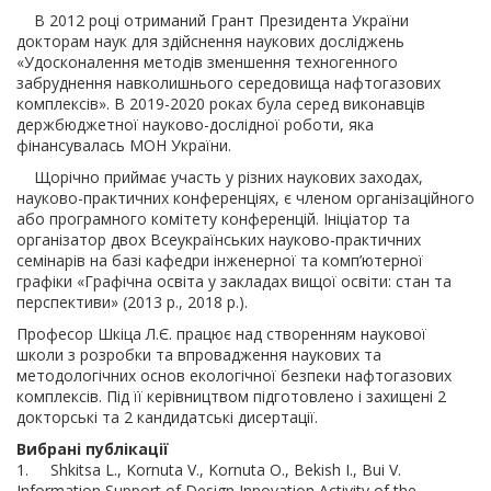
В 2012 році отриманий Грант Президента України
докторам наук для здійснення наукових досліджень
«Удосконалення методів зменшення техногенного
забруднення навколишнього середовища нафтогазових
комплексів». В 2019-2020 роках була серед виконавців
держбюджетної науково-дослідної роботи, яка
фінансувалась МОН України.
Щорічно приймає участь у різних наукових заходах,
науково-практичних конференціях, є членом організаційного
або програмного комітету конференцій. Ініціатор та
організатор двох Всеукраїнських науково-практичних
семінарів на базі кафедри інженерної та комп’ютерної
графіки «Графічна освіта у закладах вищої освіти: стан та
перспективи» (2013 р., 2018 р.).
Професор Шкіца Л.Є. працює над створенням наукової
школи з розробки та впровадження наукових та
методологічних основ екологічної безпеки нафтогазових
комплексів. Під її керівництвом підготовлено і захищені 2
докторські та 2 кандидатські дисертації.
Вибрані публікації
1. Shkitsa L., Kornuta V., Kornuta O., Bekish I., Bui V.
Information Support of Design Innovation Activity of the