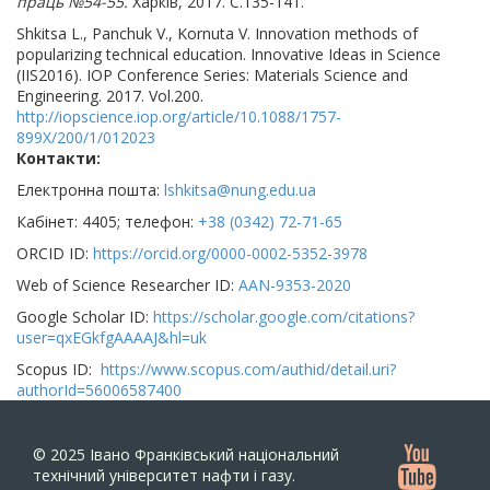
праць №54-55.
Харків, 2017. С.135-141.
Shkitsa L., Panchuk V., Kornuta V. Innovation methods of
popularizing technical education. Innovative Ideas in Science
(IIS2016). IOP Conference Series: Materials Science and
Engineering. 2017. Vol.200.
http://iopscience.iop.org/article/10.1088/1757-
899X/200/1/012023
Контакти
Електронна пошта:
lshkitsa@nung.edu.ua
Кабінет: 4405; телефон:
+38 (0342) 72-71-65
ORCID ID:
https://orcid.org/0000-0002-5352-3978
Web of Science Researcher ID:
AAN-9353-2020
Google Scholar ID:
https://scholar.google.com/citations?
user=qxEGkfgAAAAJ&hl=uk
Scopus ID:
https://www.scopus.com/authid/detail.uri?
authorId=56006587400
© 2025
Івано Франківський національний
технічний університет нафти і газу.