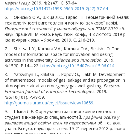
нафти і газу.
2019. №2 (47). C. 57-64.
https://doi.org/10.31471/1993-9965-2019-2(47)-57-64
6. Онисько О.Р., Шкіца Л.Є., Тарас І.П. Геометричний аналіз
технологічності виготовлення конічної замкової нарізі.
Прогресивні технології у машинобудуванні РТМЕ-2019
: зб.
наук. працьVIII Міжнар. наук.-техн. конф., 4-8 лютого 2019 р.
Івано-Франківськ – Яремче, 2019. С. 216-218.
7. Shkitsa L.Y., Kornuta V.A., Kornuta O.V., Bekish I.O. The
model of informational space for innovation and desing
activities in the university.
Science and Innovation.
2019.
№15(6). P.14—22.
https://doi.org/10.15407/scin15.06.014
.
8. Yatsyshyn T., Shkitsa L., Popov O., Liakh M. Development
of mathematical models of gas leakage and its propagation in
atmospheric air at an emergency gas well gushing.
Eastern-
European Journal of Enterprise Technologies.
2019.
№5/10(101). P.49-59.
http://journals.uran.ua/eejet/issue/view/10659
.
9. Шкіца Л.Є. Формування графічної компетентності
студентів інженерних спеціальностей.
Графічна освіта у
закладах вищої освіти
:
стан та перспективи
: зб. тез доп.
учасн. Всеукр. наук.-практ. сем, 19-21 вересня 2018 р. Івано-