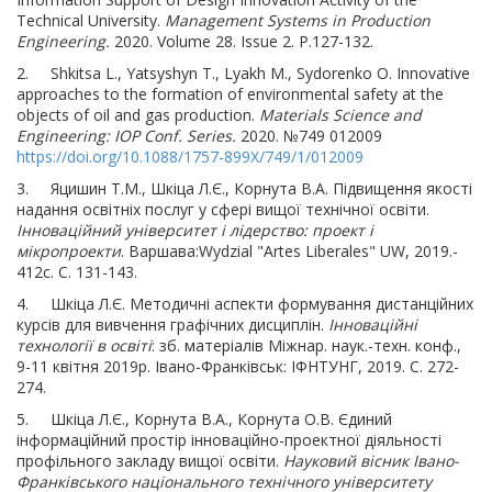
Technical University.
Management Systems in Production
Engineering
.
2020. Volume 28. Issue 2. P.127-132.
2. Shkitsa L., Yatsyshyn T., Lyakh M., Sydorenko O. Innovative
approaches to the formation of environmental safety at the
objects of oil and gas production.
Materials Science and
Engineering: IOP Conf. Series.
2020.
№749 012009
https://doi.org/10.1088/1757-899X/749/1/012009
3. Яцишин Т.М., Шкіца Л.Є., Корнута В.А. Підвищення якості
надання освітніх послуг у сфері вищої технічної освіти.
Iнновацiйний унiверситет i лiдерство: проект i
мiкропроекти
. Варшава:Wydzial "Artes Liberales" UW, 2019.-
412с. C. 131-143.
4. Шкіца Л.Є. Методичні аспекти формування дистанційних
курсів для вивчення графічних дисциплін.
Інноваційні
технології в освіті
: зб. матеріалів Міжнар. наук.-техн. конф.,
9-11 квітня 2019р. Івано-Франківськ: ІФНТУНГ, 2019. С. 272-
274.
5. Шкіца Л.Є., Корнута В.А., Корнута О.В. Єдиний
інформаційний простір інноваційно-проектної діяльності
профільного закладу вищої освіти.
Науковий вісник Івано-
Франківського національного технічного університету