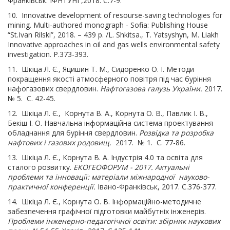
Франківськ: ІФНТУНГ,2018. С.7-9.
10. Innovative development of resourse-saving technologies for
mining. Multi-authored monograph - Sofia: Publishing House
“St.Ivan Rilski”, 2018. – 439 p. /L. Shkitsa., T. Yatsyshyn, M. Liakh
Innovative approaches in oil and gas wells environmental safety
investigation. P.373-393.
11. Шкіца Л. Є., Яцишин Т. М., Сидоренко О. І. Методи
покращення якості атмосферного повітря під час буріння
нафогазових свердловин.
Нафтогазова галузь України.
2017.
№ 5. С. 42-45.
12. Шкіца Л. Є., Корнута В. А., Корнута О. В., Павлик І. В.,
Бекіш І. О. Навчальна інформаційна система проектування
обладнання для буріння свердловин.
Розвідка та розробка
нафтових і газових родовищ.
2017. № 1. С. 77-86.
13. Шкіца Л. Є., Корнута В. А. Індустрія 4.0 та освіта для
сталого розвитку.
ЕКОГЕОФОРУМ - 2017. Актуальні
проблеми та інновації: матеріали міжнародної науково-
практичної конференції.
Івано-Франківськ, 2017. С.376-377.
14. Шкіца Л. Є., Корнута О. В. Інформаційно-методичне
забезпечення графічної підготовки майбутніх інженерів.
Проблеми інженерно-педагогічної освіти: збірник наукових