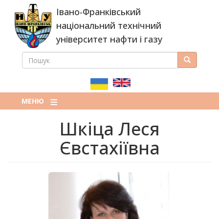
Перейти
Івано-Франківський
до
основного
національний технічний
вмісту
університет нафти і газу
ПОШУК
Пошук
ПОШУКОВА
ФОРМА
МЕНЮ
Шкіца Леся
Євстахіївна