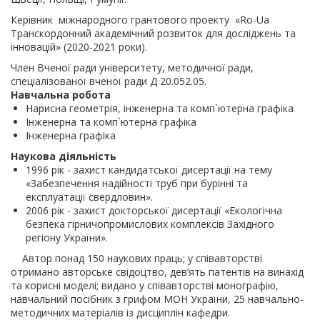
Керівник міжнародного грантового проекту «Ro-Ua
Транскордонний академічний розвиток для досліджень та
інновацій» (2020-2021 роки).
Член Вченої ради університету, методичної ради,
спеціалізованої вченої ради Д 20.052.05.
Навчальна робота
Нарисна геометрія, інженерна та комп`ютерна графіка
Інженерна та комп`ютерна графіка
Інженерна графіка
Наукова діяльність
1996 рік - захист кандидатської дисертації на тему
«Забезпечення надійності труб при бурінні та
експлуатації свердловин».
2006 рік - захист докторської дисертації «Екологічна
безпека гірничопромислових комплексів Західного
регіону України».
Автор понад 150 наукових праць; у співавторстві
отримано авторське свідоцтво, дев’ять патентів на винахід
та корисні моделі; видано у співавторстві монографію,
навчальний посібник з грифом МОН України, 25 навчально-
методичних матеріалів із дисциплін кафедри.