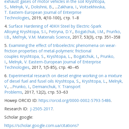
exhaust gases of motor vehicles in the soil
Kryshtopa,
S.
,
Melnyk, V.
,
Dolishnii, B.
, ...
Zakhara, I.
,
Voitsekhivska,
T.
Eastern-European Journal of Enterprise
Technologies
, 2019, 4(10-100), стр. 1–8
4.
Surface Hardening of 40KH Steel by Electric-Spark
Alloying
Kryshtopa, S.І.
,
Petryna, D.Y.
,
Bogatchuk, I.М.
,
Prun’ko,
I.B.
,
Меl’nyk, V.М.
Materials Science
, 2017, 53(3), стр. 351–358
5.
Examining the effect of triboelectric phenomena on wear-
friction properties of metal-polymeric frictional
couples
Kryshtopa, S.
,
Kryshtopa, L.
,
Bogatchuk, I.
,
Prunko,
I.
,
Melnyk, V.
Eastern-European Journal of Enterprise
Technologies
, 2017, 1(5-85), стр. 40–45
6.
Experimental research on diesel engine working on a mixture
of diesel fuel and fusel oils
Kryshtopa, S.
,
Kryshtopa, L.
,
Melnyk,
V.
, ...
Prunko, I.
,
Demianchuk, Y.
Transport
Problems
, 2017, 12(2), стр. 53–63
Номер ORCID ID:
https://orcid.org/0000-0002-5793-5486
.
Research ID:
J-2505-2017
.
Scholar google:
https://scholar.google.com.ua/citations?