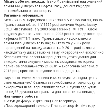
Місце роботи, посада
Івано-Франківський національний
технічний університет нафти і газу, доцент кафедри
автомобільного транспорту
Загальна інформація
Мельник В.М. народився 13.07.1980 р. у с. Чорнолізці, Івано-
Франківської області. У 1997 році закінчив Чорнолізську
ЗОШ І-ІІІ ступенів, а у 2003 році закінчив ІФНТУНГ. Свою
трудову діяльність розпочав в 2003 році з посади інженера
кафедри НГТТіТ Івано-Франківського національного
технічного університету нафти і газу та у 2007 року
переведений на посаду асистента. У 2011 році захистив
кандидатську дисертацію на тему «Розроблення екологічно
безпечних технологічних процесів та устаткування для
використання сивушних масел як складника моторних
палив» за спеціальністю 21.06.01 – Екологічна безпека. У
2013 році присвоєно наукове звання доцента.
Наукові інтереси Мельника В.М. стосуються підвищення
рівня екологічної безпеки автомобільного транспорту та
використання альтернативних палив. Наукові здобутки
понад 65 друкованих праць та два патенти на винахід.
Навчальна робота
«Вступ до фаху», «Організація автосервісу»,
«Природоохоронні технології на транспорті», «Методи