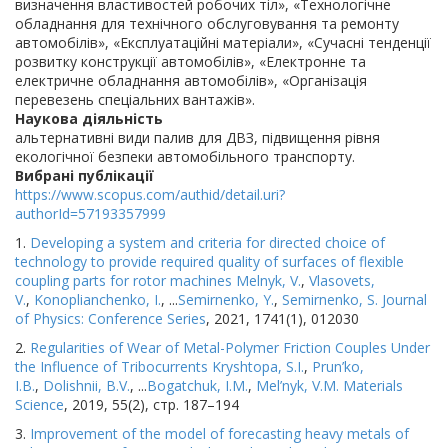
визначення властивостей робочих тіл», «Технологічне
обладнання для технічного обслуговування та ремонту
автомобілів», «Експлуатаційні матеріали», «Сучасні тенденції
розвитку конструкції автомобілів», «Електронне та
електричне обладнання автомобілів», «Організація
перевезень спеціальних вантажів».
Наукова діяльність
альтернативні види палив для ДВЗ, підвищення рівня
екологічної безпеки автомобільного транспорту.
Вибрані публікації
https://www.scopus.com/authid/detail.uri?
authorId=57193357999
1.
Developing a system and criteria for directed choice of
technology to provide required quality of surfaces of flexible
coupling parts for rotor machines
Melnyk, V.
,
Vlasovets,
V.
,
Konoplianchenko, I.
, ...
Semirnenko, Y.
,
Semirnenko, S.
Journal
of Physics: Conference Series
, 2021, 1741(1), 012030
2.
Regularities of Wear of Metal-Polymer Friction Couples Under
the Influence of Tribocurrents
Kryshtopa, S.I.
,
Prun’ko,
I.B.
,
Dolishnii, B.V.
, ...
Bogatchuk, I.M.
,
Mel’nyk, V.M.
Materials
Science
, 2019, 55(2), стр. 187–194
3.
Improvement of the model of forecasting heavy metals of