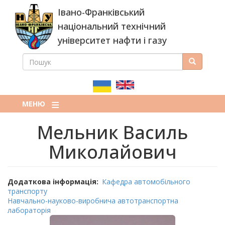
Перейти
Івано-Франківський
до
основного
національний технічний
вмісту
університет нафти і газу
ПОШУК
Пошук
ПОШУКОВА
ФОРМА
МЕНЮ
Мельник Василь
Миколайович
Додаткова інформація
Кафедра автомобільного
транспорту
Навчально-науково-виробнича автотранспортна
лабораторія