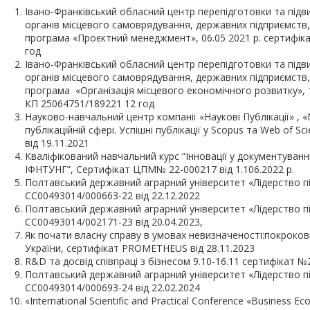
Івано-Франківський обласний центр перепідготовки та підви
органів місцевого самоврядування, державних підприємств, 
програма «Проєктний менеджмент», 06.05 2021 р. сертифік
год
Івано-Франківський обласний центр перепідготовки та підви
органів місцевого самоврядування, державних підприємств, 
програма «Організація місцевого економічного розвитку», 1
КП 25064751/189221 12 год
Науково-навчальний центр компанії «Наукові Публікації» , 
публікаційній сфері. Успішні публікації у Scopus та Web of 
від 19.11.2021
Кваліфікований навчальний курс “Інновації у документуванні
ІФНТУНГ”, Сертифікат ЦПМ№ 22-000217 від 1.106.2022 р.
Полтавський державний аграрний університет «Лідерство пі
СС00493014/000663-22 від 22.12.2022
Полтавський державний аграрний університет «Лідерство пі
СС00493014/002171-23 від 20.04.2023,
Як почати власну справу в умовах невизначеності:покроков
України, сертифікат PROMETHEUS від 28.11.2023
R&D та досвід співпраці з бізнесом 9.10-16.11 сертифікат №
Полтавський державний аграрний університет «Лідерство пі
СС00493014/000693-24 від 22.02.2024
«International Scientific and Practical Conference «Business Ec