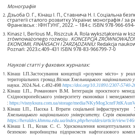
Монографія
Дзьоба О. Г., Кінаш І. П., Ставнича Н. І. Соціальна без
стратегії сталого розвитку України: монографія / за ред
Франківськ : ІФНТУНГ, 2022. – 184 с. ISBN 978-966-694
Kinasz I, Berlous M., Riszczuk A. Rola wykształcenia w k
zrównoważonego rozwoju .
KONCEPCJA ZRÓWNOWAŻO
EKONOMII, FINANSACH I ZARZĄDZANIU
: Redakcja nauko
Poznań: 2023.с.409-431 ISBN 978-83-966799-7-0
Наукові статті у фахових журналах:
Кінаш І.П.Застосування концепції «розумне місто» у реалі
територіальних громад
Вісник Хмельницького національного 
науки. 2024.№4. с.492-498
https://doi.org/10.31891/2307-5740-
Кінаш І.П., Романович В.М. Інтеграція проєктного мене
Східноєвропейського університету економіки і менеджменту
:
https://visnyksura.com.ua/storage/media/NKyMog3cnrFJttK
Кінаш І.П., Пасєка І. Втрати соціальної інфраструктури 
Хмельницького національного університету. Серія економі
https://heraldes.khmnu.edu.ua/index.php/heraldes/article/view/146
Кінаш І. П., Козак С. С. Удосконалення концептуальних 
безпекою виробництва підприємств нафтогазового комп