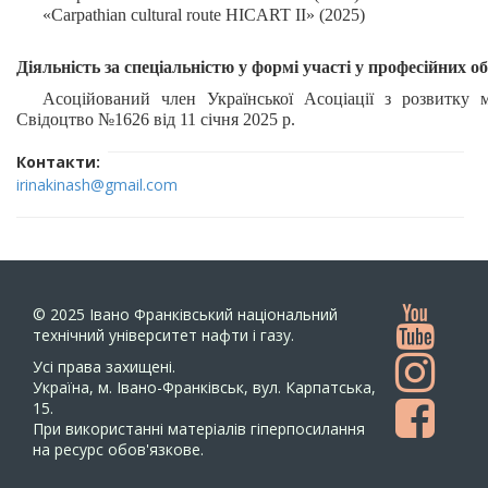
«Carpathian cultural route
HICART
II» (2025)
Діяльність за спеціальністю у формі участі у професійних о
Асоційований член Української Асоціації з розвитку м
Свідоцтво №1626 від 11 січня 2025 р.
Контакти
irinakinash@gmail.com
© 2025
Івано Франківський національний
технічний університет нафти і газу.
Усi права захищенi.
Україна, м. Івано-Франківськ, вул. Карпатська,
15.
При використанні матеріалів гіперпосилання
на ресурс обов'язкове.