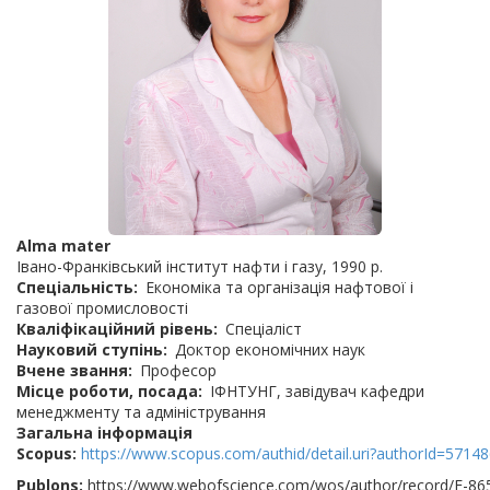
Alma mater
Івано-Франківський інститут нафти і газу, 1990 р.
Спеціальність
Економіка та організація нафтової і
газової промисловості
Кваліфікаційний рівень
Спеціаліст
Науковий ступінь
Доктор економічних наук
Вчене звання
Професор
Місце роботи, посада
ІФНТУНГ, завідувач кафедри
менеджменту та адміністрування
Загальна інформація
Scopus:
https://www.scopus.com/authid/detail.uri?authorId=5714
Publons:
https://www.webofscience.com/wos/author/record/E-86