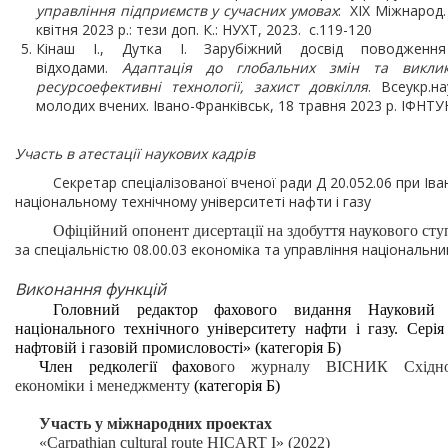
управління підприємств у сучасних умовах
:
ХІХ Міжнарод. 
квітня 2023 р.: тези доп.
К.: НУХТ, 2023.
с.119-120
Кінаш І.,
Дутка І.
Зарубіжний досвід поводжен
відходами.
Адаптація до глобальних змін та виклик
ресурсоефективні технології, захист довкілля
. Всеукр.на
молодих вчених. Івано-Франківськ, 18 травня 2023 р. ІФНТУН
Участь в атестації наукових кадрів
Секретар спеціалізованої вченої ради Д 20.052.06 при Ів
національному технічному університеті нафти і газу
Офіційний опонент дисертації на здобуття наукового ступ
за спеціальністю 08.00.03 економіка та управління національн
Виконання функцій
Головний редактор фахового видання Науковий в
національного технічного університету нафти і газу. Сері
нафтовій і газовій промисловості» (категорія Б)
Член редколегії фахов
ого журналу ВІСНИК Східноєв
економіки і менеджменту
(категорія Б)
Участь у міжнародних проектах
«Carpathian cultural route
HICART I
» (2022)