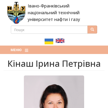
Перейти
Івано-Франківський
до
основного
національний технічний
вмісту
університет нафти і газу
ПОШУК
Пошук
ПОШУКОВА
ФОРМА
МЕНЮ
Кінаш Ірина Петрівна