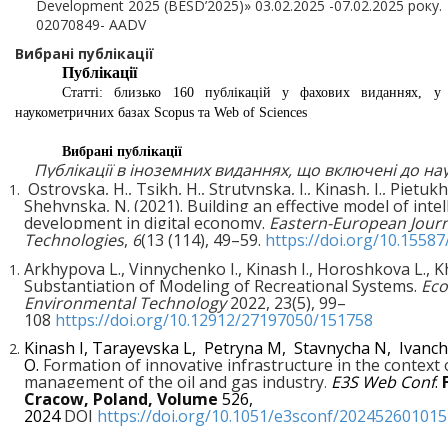
Development 2025 (BESD’2025)» 03.02.2025 -07.02.2025 року
02070849- AADV
Вибрані публікації
Публікації
Статті: близько 160 публікацій у фахових виданнях, у
наукометричних базах Scopus та Web of Sciences
Вибрані публікації
Публікації в іноземних виданнях, що включені до н
Ostrovska, H., Tsikh, H., Strutynska, I., Kinash,
I.
, Pietuk
Shehynska, N. (2021). Building an effective model of int
development in digital economy.
Eastern-European Journ
Technologies
,
6
(13 (114), 49–59.
https://doi.org/10.1558
Arkhypova L., Vinnychenko I., Kinash I., Horoshkova L., K
Substantiation of Modeling of Recreational Systems.
Eco
Environmental Technology
2022, 23(5), 99–
108
https://doi.org/10.12912/27197050/151758
Kinash I, Tarayevska L, Petryna M, Stavnycha N, Ivanc
O.
Formation of innovative infrastructure in the context 
management of the oil and gas industry
E3S Web Conf
.
.
Cracow
,
Poland
,
Volume
526,
2024
DOI
https://doi.org/10.1051/e3sconf/202452601015