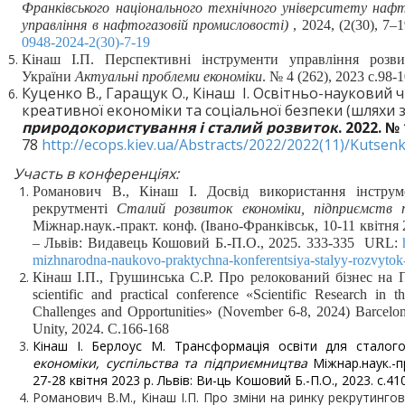
Франківського національного технічного університету нафт
управління в нафтогазовій промисловості)
, 2024, (2(30), 7–
0948-2024-2(30)-7-19
Кінаш І.П. Перспективні інструменти управління розви
України
Актуальні проблеми економіки
. № 4 (262), 2023 с.98-
Куценко В., Гаращук О., Кінаш І. Освітньо-науковий
креативної економіки та соціальної безпеки (шляхи 
природокористування і сталий розвиток
. 2022. №
78
http://ecops.kiev.ua/Abstracts/2022/2022(11)/Kutsen
Участь в конференціях:
Романович В., Кінаш І. Досвід використання інструм
рекрутменті
Сталий розвиток економіки, підприємств 
Міжнар.наук.-практ. конф. (Івано-Франківськ, 10-11 квітня 2
– Львів: Видавець Кошовий Б.-П.О., 2025. 333-335
URL
:
mizhnarodna-naukovo-praktychna-konferentsiya-stalyy-rozvyto
Кінаш І.П., Грушинська С.Р. Про релокований бізнес на 
scientific and practical conference «Scientific Research in t
Challenges and Opportunities» (November 6-8, 2024)
Barcelon
Unity, 2024. С.166-168
Кінаш І. Берлоус М. Трансформація освіти для сталог
економіки, суспільства та підприємництва
Міжнар.наук.-пр
27-28 квітня 2023 р. Львів: Ви-ць Кошовий Б.-П.О., 2023. с.41
Романович В.М., Кінаш І.П. Про зміни на ринку рекрутингов