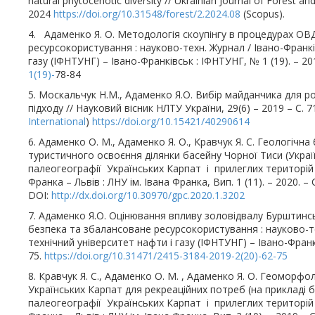
natural phytocenotic diversity // Ukrainian Journal of Forest a
2024
https://doi.org/10.31548/forest/2.2024.08
(Scopus).
4. Адаменко Я. О. Методологія скоупінгу в процедурах ОВ
ресурсокористування : науково-техн. Журнал / Івано-Франк
газу (ІФНТУНГ) – Івано-Франківськ : ІФНТУНГ, № 1 (19). – 201
1(19)-
78-84
5. Москальчук Н.М., Адаменко Я.О. Вибір майданчика для ро
підходу // Науковий вісник НЛТУ України, 29(6) – 2019 – С. 71
International
)
https://doi.org/10.15421/40290614
6. Адаменко О. М., Адаменко Я. О., Кравчук Я. С. Геологічн
туристичного освоєння ділянки басейну Чорної Тиси (Укра
палеогеографії Українських Карпат і прилеглих територій : з
Франка – Львів : ЛНУ ім. Івана Франка, Вип. 1 (11). – 2020. – 
DOI:
http://dx.doi.org/10.30970/gpc.2020.1.3202
7. Адаменко Я.О. Оцінювання впливу золовідвалу Бурштинсь
безпека та збалансоване ресурсокористування : науково-т
технічний університет нафти і газу (ІФНТУНГ) – Івано-Франкі
75.
https://doi.org/10.31471/2415-3184-2019-2(20)-62-75
8. Кравчук Я. С., Адаменко О. М. , Адаменко Я. О. Геоморф
Українських Карпат для рекреаційних потреб (на прикладі 
палеогеографії Українських Карпат і прилеглих територій : з