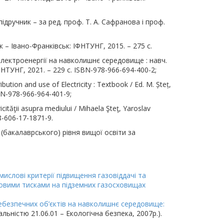
ідручник – за ред. проф. Т. А. Сафранова і проф.
ик – Івано-Франківськ: ІФНТУНГ, 2015. – 275 с.
лектроенергії на навколишнє середовище : навч.
ІФНТУНГ, 2021. – 229 с. ISBN-978-966-694-400-2;
ution and use of Electricity : Textbook / Ed. M. Șteț,
BN-978-966-964-401-9;
ctricităţii asupra mediului / Mihaela Şteţ, Yaroslav
8-606-17-1871-9.
(бакалаврського) рівня вищої освіти за
ислові критерії підвищення газовіддачі та
товими тисками на підземних газосховищах
ебезпечних об’єктів на навколишнє середовище:
іальністю 21.06.01 – Екологічна безпека, 2007р.).