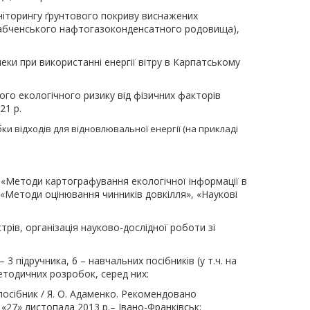
оніторингу ґрунтового покриву виснажених
Бабченського нафтогазоконденсатного родовища),
пеки при використанні енергії вітру в Карпатському
ного екологічного ризику від фізичних факторів
21 р.
ки відходів для відновлювальної енергії (на прикладі
, «Методи картографування екологічної інформації в
 «Методи оцінювання чинників довкілля», «Наукові
рів, організація науково-дослідної роботи зі
 3 підручника, 6 – навчальних посібників (у т.ч. на
етодичних розробок, серед них:
посібник / Я. О. Адаменко. Рекомендовано
 «27» листопада 2013 р.– Івано-Франківськ: