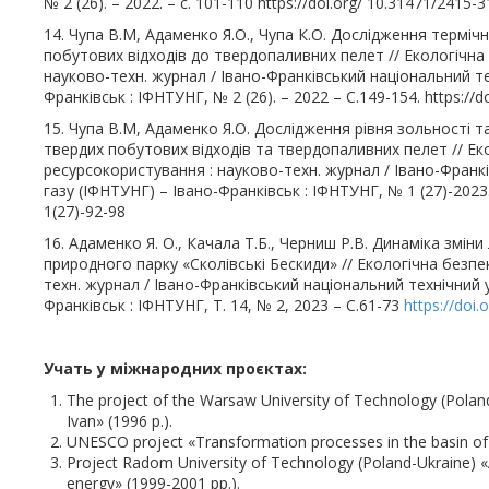
№ 2 (26). – 2022. – с. 101-110 https://doi.org/ 10.31471/2415
14. Чупа В.М, Адаменко Я.О., Чупа К.О. Дослідження терміч
побутових відходів до твердопаливних пелет // Екологічна
науково-техн. журнал / Івано-Франківський національний те
Франківськ : ІФНТУНГ, № 2 (26). – 2022 – С.149-154. https://
15. Чупа В.М, Адаменко Я.О. Дослідження рівня зольності та 
твердих побутових відходів та твердопаливних пелет // Е
ресурсокористування : науково-техн. журнал / Івано-Франк
газу (ІФНТУНГ) – Івано-Франківськ : ІФНТУНГ, № 1 (27)-2023.
1(27)-92-98
16. Адаменко Я. О., Качала Т.Б., Черниш Р.В. Динаміка змін
природного парку «Сколівські Бескиди» // Екологічна безп
техн. журнал / Івано-Франківський національний технічний у
Франківськ : ІФНТУНГ, Т. 14, № 2, 2023 – С.61-73
https://doi
Учать у міжнародних проєктах:
The project of the Warsaw University of Technology (Poland
Ivan» (1996 р.).
UNESCO project «Transformation processes in the basin of 
Project Radom University of Technology (Poland-Ukraine) «A
energy» (1999-2001 рр.).