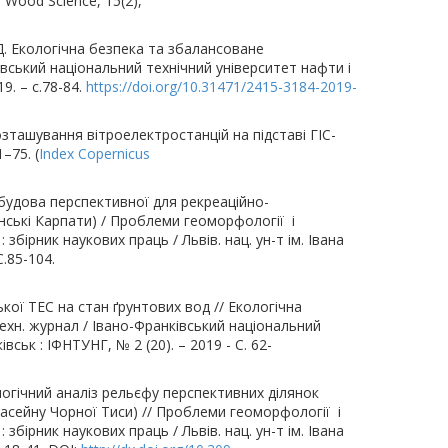
nd Wood Science, 15(2),
Д. Екологічна безпека та збалансоване
івський національний технічний університет нафти і
9. – с.78-84.
https://doi.org/10.31471/2415-3184-2019-
зташування вітроелектростанцій на підставі ГІС-
–75. (
Index Copernicus
а будова перспективної для рекреаційно-
їнські Карпати) / Проблеми геоморфології і
бірник наукових праць / Львів. нац. ун-т ім. Івана
С.85-104.
кої ТЕС на стан ґрунтових вод // Екологічна
ехн. журнал / Івано-Франківський національний
вськ : ІФНТУНГ, № 2 (20). – 2019 - С. 62-
ологічний аналіз рельєфу перспективних ділянок
басейну Чорної Тиси) // Проблеми геоморфології і
бірник наукових праць / Львів. нац. ун-т ім. Івана