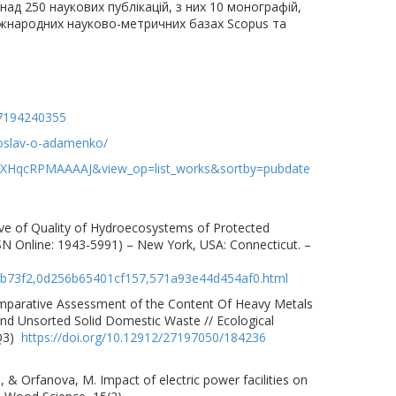
ад 250 наукових публікацій, з них 10 монографій,
міжнародних науково-метричних базах Scopus та
57194240355
roslav-o-adamenko/
ser=XHqcRPMAAAAJ&view_op=list_works&sortby=pubdate
ive of Quality of Hydroecosystems of Protected
ISSN Online: 1943-5991) – New York, USA: Connecticut. –
12b73f2,0d256b65401cf157,571a93e44d454af0.html
Comparative Assessment of the Content Of Heavy Metals
 and Unsorted Solid Domestic Waste // Ecological
(Q3)
https://doi.org/10.12912/27197050/184236
, & Orfanova, M. Impact of electric power facilities on