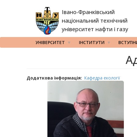
Перейти
Івано-Франківський
до
основного
національний технічний
вмісту
університет нафти і газу
УНІВЕРСИТЕТ
ІНСТИТУТИ
ВСТУПН
А
Додаткова інформація
Кафедра екології