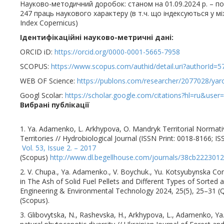
Науково-методичний доробок: станом на 01.09.2024 р. – пон
247 праць наукового характеру (в т.ч. що індексуються у 
Index Copernicus)
Ідентифікаційні науково-метричні дані:
ORCID iD:
https://orcid.org/0000-0001-5665-7958
SCOPUS:
https://www.scopus.com/authid/detail.uri?authorId=
WEB OF Science:
https://publons.com/researcher/2077028/ya
Googl Scolar:
https://scholar.google.com/citations?hl=ru&u
Вибрані публікації
1. Ya. Adamenko, L. Arkhypova, O. Mandryk Territorial Normat
Territories // Hydrobiological Journal (ISSN Print: 0018-8166; 
Vol. 53, Issue 2. – 2017
(Scopus)
http://www.dl.begellhouse.com/journals/38cb22230
2. V. Chupa., Ya. Adamenko., V. Boychuk., Yu. Kotsyubynska 
in The Ash of Solid Fuel Pellets and Different Types of Sorted
Engineering & Environmental Technology 2024, 25(5), 25–31 
(Scopus).
3. Glibovytska, N., Rashevska, H., Arkhypova, L., Adamenko, Ya.