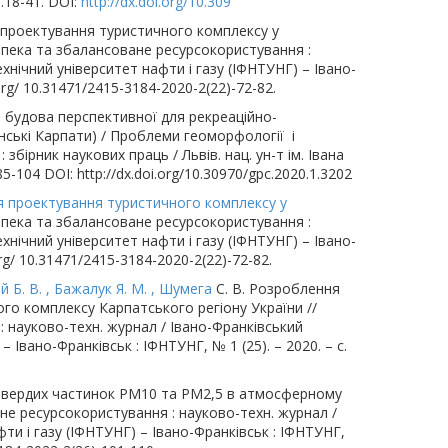
С.18-41. DOI:
http://dx.doi.org/10.309
я проектування туристичного комплексу у
езпека та збалансоване ресурсокористування :
хнічний університет нафти і газу (ІФНТУНГ) – Івано-
.org/ 10.31471/2415-3184-2020-2(22)-72-82.
на будова перспективної для рекреаційно-
їнські Карпати) / Проблеми геоморфології і
бірник наукових праць / Львів. нац. ун-т ім. Івана
.85-104 DOI: http://dx.doi.org/10.30970/gpc.2020.1.3202
ня проектування туристичного комплексу у
зпека та збалансоване ресурсокористування :
хнічний університет нафти і газу (ІФНТУНГ) – Івано-
org/ 10.31471/2415-3184-2020-2(22)-72-82.
й Б. В. , Бажалук Я. М. , Шумега
С. В. Розроблення
го комплексу Карпатського регіону України //
 науково-техн. журнал / Івано-Франківський
 Івано-Франківськ : ІФНТУНГ, № 1 (25). – 2020. – с.
 твердих частинок PM10 та PM2,5 в атмосферному
ане ресурсокористування : науково-техн. журнал /
ти і газу (ІФНТУНГ) – Івано-Франківськ : ІФНТУНГ,