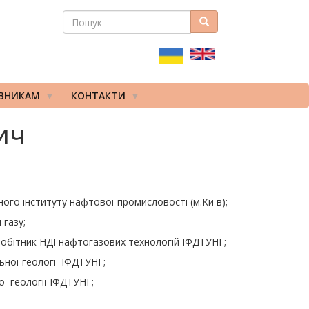
ПОШУК
Пошук
ПОШУКОВА
ФОРМА
ІВНИКАМ
КОНТАКТИ
ич
ного інституту нафтової промисловості (м.Київ);
 газу;
вробітник НДІ нафтогазових технологій ІФДТУНГ;
ьної геології ІФДТУНГ;
ої геології ІФДТУНГ;