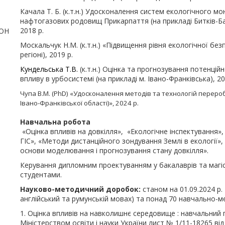
Качала Т. Б. (к.т.н.) Удосконалення систем екологічного м
нафтогазових родовищ Прикарпаття (на прикладі Битків-
2018 р.
МОН
Москальчук Н.М. (к.т.н.) «Підвищення рівня екологічної без
регіоні), 2019 р.
Кундельська Т.В.
(к.т.н.) Оцінка та прогнозування потенцій
впливу в урбосистемі (на прикладі м. Івано-Франківська), 20
Чупа В.М. (
PhD
) «Удосконалення методів та технологій перероб
Івано-Франківської області)», 2024 р.
Навчальна робота
«Оцінка впливів на довкілля», «Екологічне інспектування»
ГІС», «Методи дистанційного зондування Землі в екології»,
основи моделювання і прогнозування стану довкілля».
Керування дипломним проектуванням у бакалаврів та магіст
студентами.
Науково-методичний доробок:
станом на 01.09.2024 р. –
англійський та румунській мовах) та понад 70 навчально-м
1. Оцінка впливів на навколишнє середовище : навчальний 
Міністерством освіти і науки України лист № 1/11-18265 від