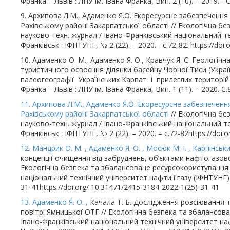
Франка – Львів : ЛНУ ім. Івана Франка, Вип. 2 (10). – 2019. - 
9. Архипова Л.М., Адаменко Я.О. Екоресурсне забезпеченн
Рахівському районі Закарпатської області // Екологічна б
науково-техн. журнал / Івано-Франківський національний те
Франківськ : ІФНТУНГ, № 2 (22). – 2020. - c.72-82. https://doi
10. Адаменко О. М., Адаменко Я. О., Кравчук Я. С. Геологіч
туристичного освоєння ділянки басейну Чорної Тиси (Укра
палеогеографії Українських Карпат і прилеглих територій : з
Франка – Львів : ЛНУ ім. Івана Франка, Вип. 1 (11). – 2020. С
11. Архипова Л.М., Адаменко Я.О. Екоресурсне забезпечен
Рахівському районі Закарпатської області
// Екологічна бе
науково-техн. журнал / Івано-Франківський національний те
Франківськ : ІФНТУНГ, № 2 (22). – 2020. – c.72-82https://doi.
12. Мандрик О. М. , Адаменко Я. О. , Мосюк М. І. ,
Карпінськи
концепції очищення від забруднень, об’єктами нафтогазово
Екологічна безпека та збалансоване ресурсокористування :
національний технічний університет нафти і газу (ІФНТУНГ) –
31-41https://doi.org/ 10.31471/2415-3184-2022-1(25)-31-41
13. Адаменко Я. О. ,
Качала Т. Б. Дослідження розсіювання
повітрі Ямницької ОТГ // Екологічна безпека та збалансов
Івано-Франківський національний технічний університет наф