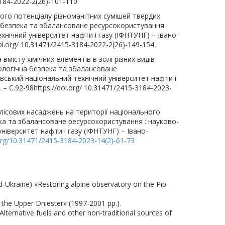
-3184-2022-2(26)-101-110
ного потенціалу різноманітних сумішей твердих
 безпека та збалансоване ресурсокористування :
хнічний університет нафти і газу (ІФНТУНГ) – Івано-
doi.org/ 10.31471/2415-3184-2022-2(26)-149-154
вмісту хімічних елементів в золі різних видів
кологічна безпека та збалансоване
івський національний технічний університет нафти і
 – С.92-98https://doi.org/ 10.31471/2415-3184-2023-
и лісових насаджень на території національного
ека та збалансоване ресурсокористування : науково-
ніверситет нафти і газу (ІФНТУНГ) – Івано-
.org/10.31471/2415-3184-2023-14(2)-61-73
-Ukraine) «Restoring alpine observatory on the Pip
the Upper Dniester» (1997-2001 рр.).
lternative fuels and other non-traditional sources of