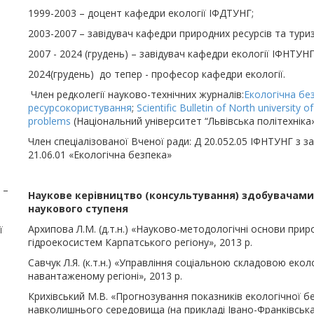
1999-2003 – доцент кафедри екології ІФДТУНГ;
2003-2007 – завідувач кафедри природних ресурсів та тури
2007 - 2024 (грудень) – завідувач кафедри екології ІФНТУНГ
2024(грудень) до тепер - професор кафедри екології.
Член редколегії науково-технічних журналів:
Екологічна бе
ресурсокористування
;
Scientific Bulletin of North university 
problems
(Національний університет “Львівська політехніка»,
Член спеціалізованої Вченої ради: Д 20.052.05 ІФНТУНГ з з
21.06.01 «Екологічна безпека»
 –
Наукове керівництво (консультування) здобувачами
наукового ступеня
Архипова Л.М. (д.т.н.) «Науково-методологічні основи при
ї
гідроекосистем Карпатського регіону», 2013 р.
Савчук Л.Я. (к.т.н.) «Управління соціальною складовою еко
навантаженому регіоні», 2013 р.
Крихівський М.В. «Прогнозування показників екологічної б
навколишнього середовища (на прикладі Івано-Франківська)