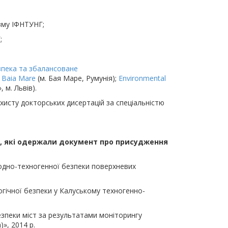
зму ІФНТУНГ;
;
зпека та збалансоване
of Baia Mare
(м. Бая Маре, Румунія);
Environmental
 м. Львів).
ахисту докторських дисертацій за спеціальністю
, які одержали документ про присудження
родно-техногенної безпеки поверхневих
логічної безпеки у Калуському техногенно-
езпеки міст за результатами моніторингу
», 2014 р.