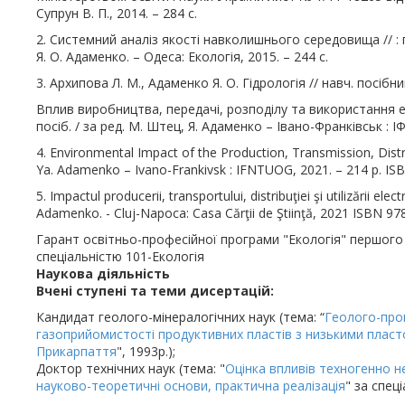
Супрун В. П., 2014. – 284 с.
2. Системний аналіз якості навколишнього середовища // : п
Я. О. Адаменко. – Одеса: Екологія, 2015. – 244 с.
3. Архипова Л. М., Адаменко Я. О. Гідрологія // навч. посібн
Вплив виробництва, передачі, розподілу та використання е
посіб. / за ред. М. Штец, Я. Адаменко – Івано-Франківськ : 
4. Environmental Impact of the Production, Transmission, Distrib
Ya. Adamenko – Ivano-Frankivsk : IFNTUOG, 2021. – 214 p. IS
5. Impactul producerii, transportului, distribuţiei şi utilizării ele
Adamenko. - Cluj-Napoca: Casa Cărţii de Ştiinţă, 2021 ISBN 97
Гарант освітньо-професійної програми "Екологія" першого 
спеціальністю 101-Екологія
Наукова діяльність
Вчені ступені та теми дисертацій:
Кандидат геолого-мінералогічних наук (тема: “
Геолого-пром
газоприйомистості продуктивних пластів з низькими плас
Прикарпаття
", 1993р.);
Доктор технічних наук (тема: "
Оцінка впливів техногенно н
науково-теоретичні основи, практична реалізація
" за спец