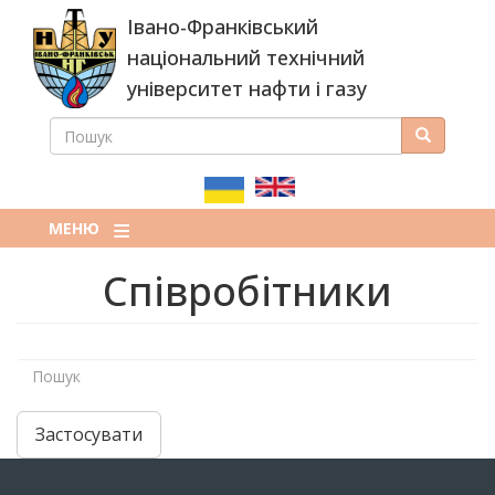
Перейти
Івано-Франківський
до
основного
національний технічний
вмісту
університет нафти і газу
ПОШУК
Пошук
ПОШУКОВА
ФОРМА
МЕНЮ
Співробітники
Застосувати