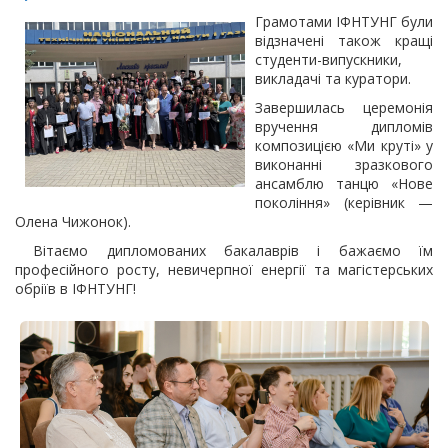
Грамотами ІФНТУНГ були
відзначені також кращі
студенти-випускники,
викладачі та куратори.
Завершилась церемонія
вручення дипломів
композицією «Ми круті» у
виконанні зразкового
ансамблю танцю «Нове
покоління» (керівник —
Олена Чижонок).
Вітаємо дипломованих бакалаврів і бажаємо їм
професійного росту, невичерпної енергії та магістерських
обріїв в ІФНТУНГ!