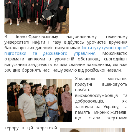
В Івано-Франківському національному технічному
університеті нафти і газу відбулось урочисте вручення
бакалаврських дипломів випускникам
Інституту гуманітарної
підготовки та державного управління
. Можливістю
отримати дипломи в урочистій обстановці сьогоднішні
випускники завдячують нашим славним захисникам, які вже
500 днів боронять нас і нашу землю від російської навали.
Хвилиною мовчання
присутні вшановують
пам’ять
військовослужбовців та
добровольців, які
загинули за Україну, та
пам’ять мирних жителів,
що стали жертвами
терору в цій жорстокій