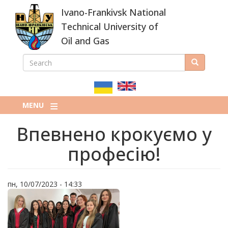
Skip
Ivano-Frankivsk National
to
main
Technical University of
content
Oil and Gas
SEARCH
Search
ПОШУКОВА
ФОРМА
MENU
Впевнено крокуємо у
професію!
пн, 10/07/2023 - 14:33