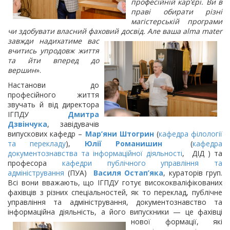
професійній кар’єрі. Ви в
праві обирати різні
магістерській програми
чи здобувати власний фаховий
досвід. Але ваша alma mater
завжди надихатиме вас
вчитись упродовж життя
та йти вперед до
вершин
».
Настанови до
професійного життя
звучать й від директора
ІГПДУ
Дмитра
Дзвінчука
, завідувачів
випускових кафедр –
Мар’яни Штогрин
(
кафедра філології
та перекладу
),
Юлії Романишин
(
кафедра
документознавства та інформаційної діяльності
, ДІД ) та
професора
кафедри публічного управління та
адміністрування
(ПУА)
Василя Остап’яка
, кураторів груп.
Всі вони вважають, що ІГПДУ готує висококваліфікованих
фахівців з різних спеціальностей, як то переклад, публічне
управління та адміністрування, документознавство та
інформаційна діяльність, а його випускники —
це фахівці
нової формації, які