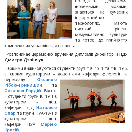
володіють декількома
іноземними мовами,
знаються на сучасних
інформаційних
технологіях, мають
високий рівень
комунікативної культури
та готові до прийняття
комплексних управлінських рішень.
Розпочинає церемонію вручення дипломів директор ІГПДУ
Дмитро Дзвінчук.
Першими вишиковуються студенти груп ФІЛ-19-1 та ФІЛ-19-2
зі своїми кураторами – доцентами кафедри філології та
перекладу
Оксаною
Рібою-Гринишин
та
Оксаною Гордій
.
Відтак
– студенти групи ІС-19-1 з
куратором – доц.
кафедри ДІД
Наталією
Опар
та групи ПУА-19-1 з
куратором – доц.
кафедри ПУА
Марією
Красій
.