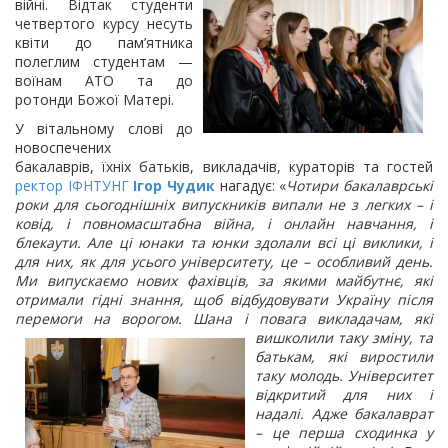
війні. Відтак студенти
четвертого курсу несуть
квіти до пам’ятника
полеглим студентам —
воїнам АТО та до
ротонди Божої Матері.
У вітальному слові до
новоспечених
бакалаврів, їхніх батьків, викладачів, кураторів та гостей
ректор ІФНТУНГ
Ігор Чудик
нагадує: «
Чотири бакалаврські
роки для сьогоднішніх випускників випали не з легких – і
ковід, і повномасштабна війна, і онлайн навчання, і
блекаути. Але ці юнаки та юнки здолали всі ці виклики, і
для них, як для усього університету, це – особливий день.
Ми випускаємо нових фахівців, за якими майбутнє, які
отримали гідні знання, щоб відбудовувати Україну після
перемоги на ворогом. Шана і повага викладачам, які
вишколили
таку зміну, та
батькам, які виростили
таку молодь. Університет
відкритий для них і
надалі. Адже бакалаврат
– це перша сходинка у