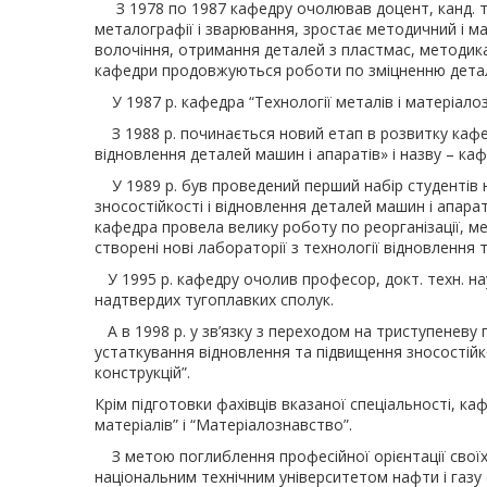
З 1978 по 1987 кафедру очолював доцент, канд. те
металографії і зварювання, зростає методичний і м
волочіння, отримання деталей з пластмас, методик
кафедри продовжуються роботи по зміцненню детал
У 1987 р. кафедра “Технології металів і матеріало
З 1988 р. починається новий етап в розвитку кафед
відновлення деталей машин і апаратів» і назву – ка
У 1989 р. був проведений перший набір студентів на
зносостійкості і відновлення деталей машин і апараті
кафедра провела велику роботу по реорганізації, м
створені нові лабораторії з технології відновлення 
У 1995 р. кафедру очолив професор, докт. техн. на
надтвердих тугоплавких сполук.
А в 1998 р. у зв’язку з переходом на триступеневу п
устаткування відновлення та підвищення зносостійко
конструкцій”.
Крім підготовки фахівців вказаної спеціальності, ка
матеріалів” і “Матеріалознавство”.
З метою поглиблення професійної орієнтації своїх 
національним технічним університетом нафти і газу 