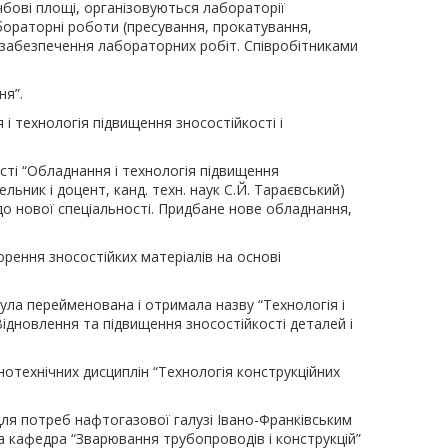
бові площі, організовуються лабораторії
бораторні роботи (пресування, прокатування,
 забезпечення лабораторних робіт. Співробітниками
ня”.
і технологія підвищення зносостійкості і
сті “Обладнання і технологія підвищення
ельник і доцент, канд. техн. наук С.Й. Тараєвський)
о нової спеціальності. Придбане нове обладнання,
рення зносостійких матеріалів на основі
 була перейменована і отримала назву “Технологія і
ідновлення та підвищення зносостійкості деталей і
ьнотехнічних дисциплін “Технологія конструкційних
ля потреб нафтогазової галузі Івано-Франківським
на кафедра “Зварювання трубопроводів і конструкцій”