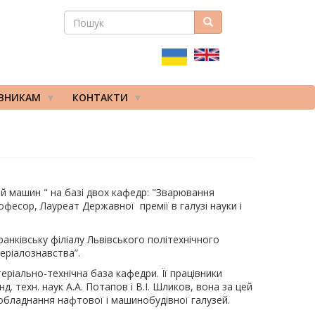
ПОШУК
Пошук
ПОШУКОВА
ФОРМА
ІВНИКАМ
КОНТАКТИ
ей машин " на базі двох кафедр: "Зварювання
офесор, Лауреат Державної премії в галузі науки і
анківську філіалу Львівського політехнічного
теріалознавства”.
ріально-технічна база кафедри. Її працівники
 техн. наук А.А. Потапов і В.І. Шликов, вона за цей
обладнання нафтової і машинобудівної галузей.