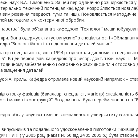
хн. наук В.А. Тимошенко. За цей період значно розширюються уч
атеріально-технічний потенціал кафедри. Розробляються нові ла
а вимірювання твердості гуми та інші). Поновлюється методичне
ей методами хіміко-термічної обробки.
знавства” була об’єднана з кафедрою “Технології машинобудуван
ри. Вона одержує статус випускної з спеціальності «Обладнання 
федра “Зносостійкості та відновлення деталей машин”.
 цю спеціальність, які в 1994 р. одержали дипломи зі спеціально
в”. В цей період (зав. кафедрою професор, докт. техн. наук П.І. М
етодичному забезпеченню і освоєнню нових дисциплін стосовно д
та зміцнення деталей.
ук Я.А. Криль. Кафедра отримала новий науковий напрямок – ство
ідготовку фахівців (бакалавр, спеціаліст, магістр) спеціальність
сті машин і конструкцій”. Згодом вона була перейменована на “В
федра обслуговує всі технічні спеціальності університету із загал
випускників та подальшого удосконалення підготовки фахівців д
(ІФНТУНГ) у 2005 році (наказ № 50 від 24.05.2005 р.) була створе