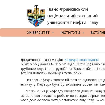
Перейти
Івано-Франківський
до
основного
національний технічний
вмісту
університет нафти і газу
УНІВЕРСИТЕТ
ІНСТИТУТИ
ВСТУПН
Додаткова інформація
Кафедра зварювання
У 2015 році (наказ № 115 "а" від 1.09.2015р.) було
трубопроводів і конструкцій" та "Зносостійкості та
техніки Шлапак Любомир Степанович.
Історія кафедри зносостійкості та відновлення дета
інституту. Кафедра була організована доцентом, канд
У 1969-1974 р. кафедру очолював доцент, канд. тех
активно включилися в роботи по госпдоговірних тема
час підсилює свою матеріально-технічну базу. Вико