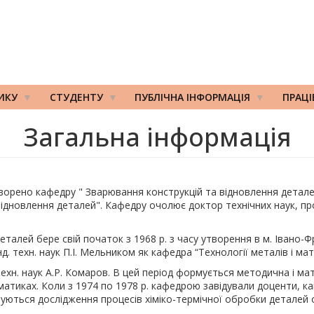
ИКУ
СТУДЕНТУ
ПУБЛІЧНА ІНФОРМАЦІЯ
ПРАЦ
Загальна інформація
 створено кафедру " Зварювання конструкцій та відновлення детал
 відновлення деталей". Кафедру очолює доктор технічних наук, пр
лей бере свій початок з 1968 р. з часу утворення в м. Івано-Фр
. техн. наук П.І. Мельником як кафедра “Технології металів і ма
н. наук А.Р. Комаров. В цей період формується методична і мате
тиках. Коли з 1974 по 1978 р. кафедрою завідували доценти, канд.
нуються дослідження процесів хіміко-термічної обробки деталей 