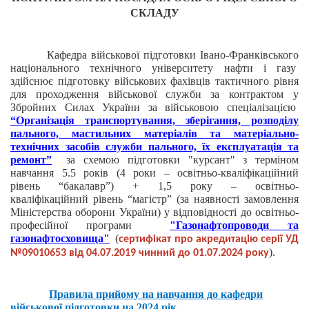
СКЛАДУ
Кафедра військової підготовки Івано-Франківського
національного технічного університету нафти і газу
здійснює підготовку військових фахівців тактичного рівня
для проходження військової служби за контрактом у
Збройних Силах України за військовою спеціалізацією
“Організація транспортування, зберігання, розподілу
пального, мастильних матеріалів та матеріально-
технічних засобів служби пального, їх експлуатація та
ремонт”
за схемою підготовки "курсант" з терміном
навчання 5.5 років (4 роки – освітньо-кваліфікаційний
рівень “бакалавр”) + 1,5 року – освітньо-
кваліфікаційний рівень “магістр”
(за наявності замовлення
Міністерства оборони України)
у відповідності до освітньо-
професійної програми
"Газонафтопроводи та
газонафтосховища"
(
сертифікат про акредитацію серії УД
).
№09010653 від 04.07.2019 чинний до 01.07.2024 року
Правила прийому на навчання до кафедри
військової підготовки на 2024 рік