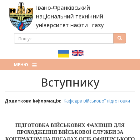
Перейти
Івано-Франківський
до
основного
національний технічний
вмісту
університет нафти і газу
ПОШУК
Пошук
ПОШУКОВА
ФОРМА
МЕНЮ
Вступнику
Додаткова інформація
Кафедра військової підготовки
ПІДГОТОВКА ВІЙСЬКОВИХ ФАХІВЦІВ ДЛЯ
ПРОХОДЖЕННЯ ВІЙСЬКОВОЇ СЛУЖБИ ЗА
КОНТРАКТОМ НА ПОСАДАХ ОСІБ ОФІЦЕРСЬКОГО