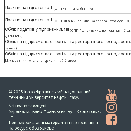
Практична підготовка 1
(ОПП Економіка бізнесу)
Практична підготовка 1
(ОПП Фінанси, банківська справа і страхування)
Облік податків у підприємництві
(ОПП Підприємництво, торгівля і бірж
діяльність)
Облік на підприємствах торгівлі та ресторанного господарст
Туризм)
Облік на підприємствах торгівлі та ресторанного господарст
Міжнародний готельно-туристичний бізнес)
© 2025
Івано Франківський національний
технічний університет нафти і газу.
Усi права захищенi.
Україна, м. Івано-Франківськ, вул. Карпатська,
15.
При використанні матеріалів гіперпосилання
на ресурс обов'язкове.