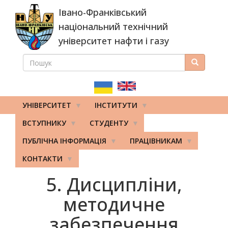
Перейти
Івано-Франківський
до
основного
національний технічний
вмісту
університет нафти і газу
ПОШУК
Пошук
ПОШУКОВА
ФОРМА
УНІВЕРСИТЕТ
ІНСТИТУТИ
ВСТУПНИКУ
СТУДЕНТУ
ПУБЛІЧНА ІНФОРМАЦІЯ
ПРАЦІВНИКАМ
КОНТАКТИ
5. Дисципліни,
методичне
забезпечення