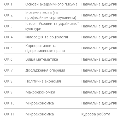
ОК 1
Основи академічного письма
Навчальна дисциплі
Іноземна мова (за
ОК 2
Навчальна дисциплі
професійним спрямуванням)
Історія України та української
ОК 3
Навчальна дисциплі
культури
ОК 4
Філософія та соціологія
Навчальна дисциплі
Корпоративне та
ОК 5
Навчальна дисциплі
підприємницьке право
ОК 6
Вища математика
Навчальна дисциплі
ОК 7
Дослідження операцій
Навчальна дисциплі
ОК 8
Політична економія
Навчальна дисциплі
ОК 9
Макроекономіка
Навчальна дисциплі
ОК 10
Мікроекономіка
Навчальна дисциплі
ОК 11
Мікроекономіка
Курсова робота