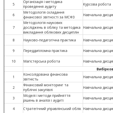
Організація і методика
5
Курсова робота
проведення аудиту
Методологія складання
6
Навчальна дисци
фінансової звітності за МСФЗ
Методологія наукових
7
досліджень в обліку та методика
Навчальна дисци
викладання облікових дисциплін
8
Науково-педагогічна практика
Навчальна дисци
9
Переддипломна практика
Навчальна дисци
10
Магістерська робота
Навчальна дисци
Вибірко
Консолідована фінансова
1
Навчальна дисци
звітність
Фінансовий моніторинг та
2
Навчальна дисци
публічні закупівлі
Моделі і методи прийняття
3
Навчальна дисци
рішень в аналізі і аудиті
4
Стратегічний управлінський облік
Навчальна дисци