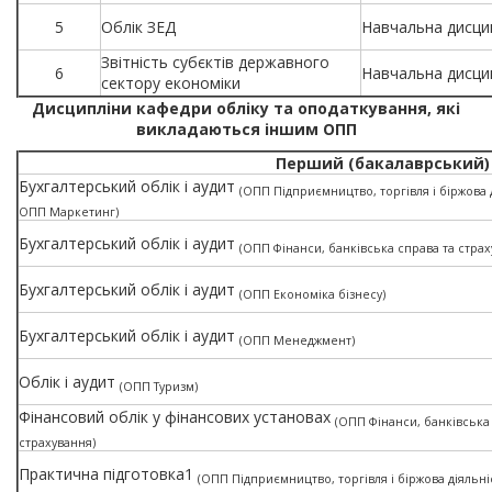
5
Облік ЗЕД
Навчальна дисци
Звітність субєктів державного
6
Навчальна дисци
сектору економіки
Дисципліни кафедри обліку та оподаткування, які
викладаються іншим ОПП
Перший (бакалаврський) 
Бухгалтерський облік і аудит
(ОПП Підприємництво, торгівля і біржова 
ОПП Маркетинг)
Бухгалтерський облік і аудит
(ОПП Фінанси, банківська справа та страх
Бухгалтерський облік і аудит
(ОПП Економіка бізнесу)
Бухгалтерський облік і аудит
(ОПП Менеджмент)
Облік і аудит
(ОПП Туризм)
Фінансовий облік у фінансових установах
(ОПП Фінанси, банківська
страхування)
Практична підготовка1
(ОПП Підприємництво, торгівля і біржова діяльні