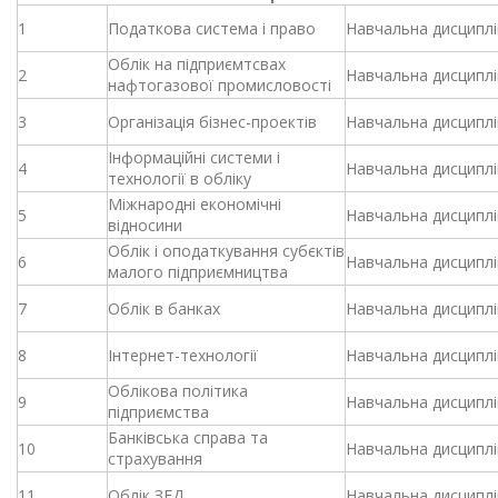
1
Податкова система і право
Навчальна дисциплі
Облік на підприємтсвах
2
Навчальна дисциплі
нафтогазової промисловості
3
Організація бізнес-проектів
Навчальна дисциплі
Інформаційні системи і
4
Навчальна дисциплі
технології в обліку
Міжнародні економічні
5
Навчальна дисциплі
відносини
Облік і оподаткування субєктів
6
Навчальна дисциплі
малого підприємництва
7
Облік в банках
Навчальна дисциплі
8
Інтернет-технології
Навчальна дисциплі
Облікова політика
9
Навчальна дисциплі
підприємства
Банківська справа та
10
Навчальна дисциплі
страхування
11
Облік ЗЕД
Навчальна дисциплі