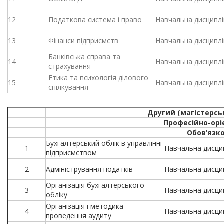
12
Податкова система і право
Навчальна дисциплі
13
Фінанси підприємств
Навчальна дисциплі
Банківська справа та
14
Навчальна дисциплі
страхування
Етика та психологія ділового
15
Навчальна дисциплі
спілкування
Другий (магістерсь
Професійно-орі
Обов’язк
Бухгалтерський облік в управлінні
1
Навчальна дисци
підприємством
2
Адміністрування податків
Навчальна дисци
Організація бухгалтерського
3
Навчальна дисци
обліку
Організація і методика
4
Навчальна дисци
проведення аудиту