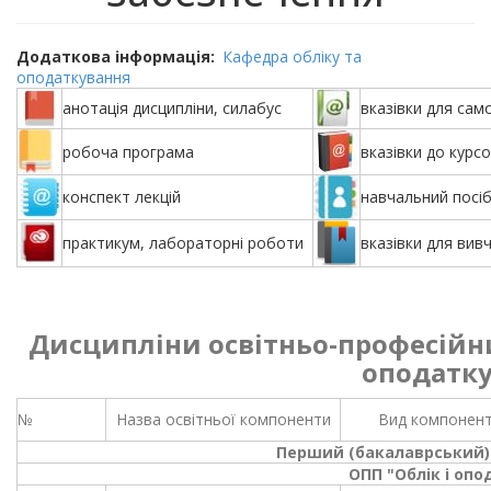
Додаткова інформація
Кафедра обліку та
оподаткування
анотація дисципліни, силабус
вказівки для сам
робоча програма
вказівки до курс
конспект лекцій
навчальний посі
практикум, лабораторні роботи
вказівки для вив
Дисципліни освітньо-професійн
оподатк
№
Назва освітньої компоненти
Вид компонен
Перший (бакалаврський) 
ОПП "Облік і оп