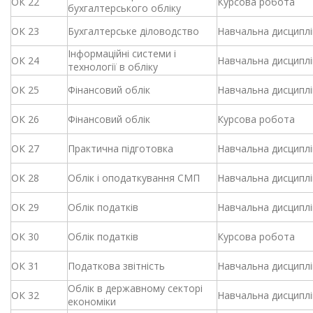
ОК 22
Курсова робота
бухгалтерського обліку
ОК 23
Бухгалтерське діловодство
Навчальна дисциплі
Інформаційні системи і
ОК 24
Навчальна дисциплі
технології в обліку
ОК 25
Фінансовий облік
Навчальна дисциплі
ОК 26
Фінансовий облік
Курсова робота
ОК 27
Практична підготовка
Навчальна дисциплі
ОК 28
Облік і оподаткування СМП
Навчальна дисциплі
ОК 29
Облік податків
Навчальна дисциплі
ОК 30
Облік податків
Курсова робота
ОК 31
Податкова звітність
Навчальна дисциплі
Облік в державному секторі
ОК 32
Навчальна дисциплі
економіки