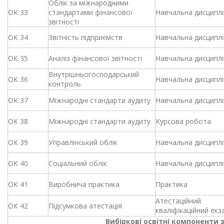
Облік за міжнародними
ОК 33
стандартами фінансової
Навчальна дисциплі
звітності
ОК 34
Звітність підприємств
Навчальна дисциплі
ОК 35
Аналіз фінансової звітності
Навчальна дисциплі
Внутрішньогосподарський
ОК 36
Навчальна дисциплі
контроль
ОК 37
Міжнародні стандарти аудиту
Навчальна дисциплі
ОК 38
Міжнародні стандарти аудиту
Курсова робота
ОК 39
Управлінський облік
Навчальна дисциплі
ОК 40
Соціальний облік
Навчальна дисциплі
ОК 41
Виробнича практика
Практика
Атестаційний
ОК 42
Підсумкова атестація
кваліфікаційний ек
Вибіркові освітні компоненти