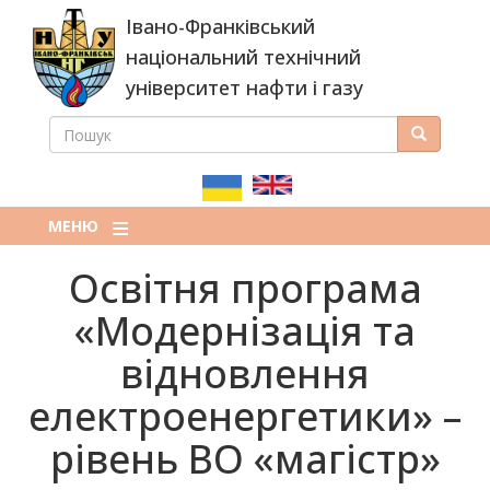
Перейти
Івано-Франківський
до
основного
національний технічний
вмісту
університет нафти і газу
ПОШУК
Пошук
ПОШУКОВА
ФОРМА
МЕНЮ
Освітня програма
«Модернізація та
відновлення
електроенергетики» –
рівень ВО «магістр»