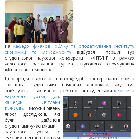
На
кафедрі фінансів, обліку та оподаткування
Інституту
економіки та менеджменту
відбувся перший тур
студентської наукової конференції ІФНТУНГ в рамках
чергового засідання гуртка наукового спрямування
«Фінансове ком’юніті».
Цьогоріч, як відзначають на кафедрі, спостерігалась велика
кількість студентських наукових доповідей, яку тут
пов’язують з активною роботою зі
студентами
керівника
наукового гуртка, доц.
кафедри Світлани
КОРОЛЬ.
Високий рівень
якості досліджень, які
були здійснені
студентами-учасниками
наукового гуртка, є
чудовим підтвердженням