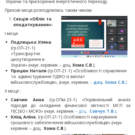
України та прискорення енергетичного переходу.
Призові місця розподілились таким чином:
Секція «Облік та
оподаткування»:
І місце:
Подлецька Уляна
(гр.ОП-21-1)
«Трансфертне
ціноутворення в
Україні» (наук. керівник – доц.
Хома С.В
.);
Процюк Наталя
(гр.ОП-21-1) «Особливості справляння
та адміністрування ПДФО із виплат
військовослужбовців», (наук. керівник
–
доц. Хома С.В
.).
ІІ місце :
Савчин Анна
(гр.ОПм-23-1) «Порівняльний аналіз
підходів до складання фінансової звітності МСП за
П(С)БО і МСФЗ» (наук. керівник
– доц.
Савчук Т.В
.)
;
Кліщ Аліна
, (гр.ОП-21-1) Особливості нарахування
грошового забезпечення військовослужбовців» (наук.
керівник – доц.
Хома С.В
.).