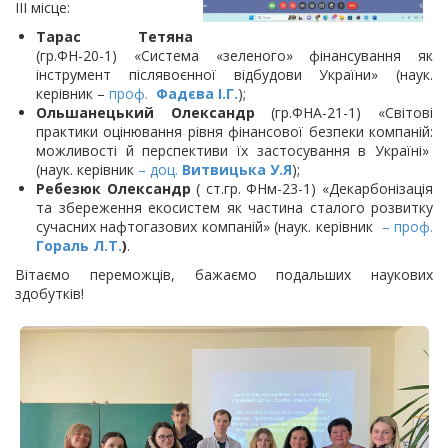
ІІІ місце:
Тарас Тетяна
(гр.ФН-20-1) «Система «зеленого» фінансування як
інструмент післявоєнної відбудови України» (наук.
керівник –
проф.
Фадєва І.Г.
);
Ольшанецький Олександр
(гр.ФНА-21-1) «Світові
практики оцінювання рівня фінансової безпеки компаній:
можливості й перспективи їх застосування в Україні»
(наук. керівник
– доц.
Витвицька У.Я
);
Ребезюк Олександр
( ст.гр. ФНм-23-1) «Декарбонізація
та збереження екосистем як частина сталого розвитку
сучасних нафтогазових компаній» (наук. керівник
– проф.
Гораль Л.Т.
)
.
Вітаємо переможців, бажаємо подальших наукових
здобутків!