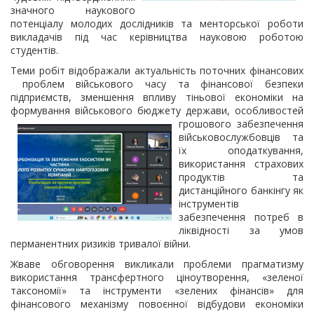
значного наукового
потенціалу молодих дослідників та менторської роботи
викладачів під час керівництва науковою роботою
студентів.
Теми робіт відображали актуальність поточних фінансових
проблем військового часу та фінансової безпеки
підприємств, зменшення впливу тіньової економіки на
формування військового бюджету держави, особливостей
грошового забезпечення
військовослужбовців та
їх оподаткування,
використання страхових
продуктів та
дистанційного банкінгу як
інструментів
забезпечення потреб в
ліквідності за умов
перманентних ризиків тривалої війни.
Жваве обговорення викликали проблеми прагматизму
використання трансфертного ціноутворення, «зеленої
таксономії» та інструменти «зелених фінансів» для
фінансового механізму повоєнної відбудови економіки