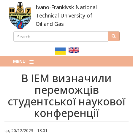
Skip
Ivano-Frankivsk National
to
main
Technical University of
content
Oil and Gas
SEARCH
Search
ПОШУКОВА
ФОРМА
MENU
В ІЕМ визначили
переможців
студентської наукової
конференції
ср, 20/12/2023 - 13:01