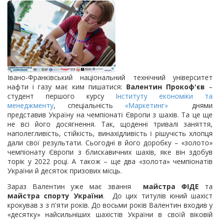
Івано-Франківський національний технічний університет
нафти і газу має ким пишатися:
Валентин Прокоф'єв
–
студент першого курсу
Інституту економіки та
менеджменту
, спеціальність
«Маркетинг»
днями
представив Україну на чемпіонаті Європи з шахів. Та це ще
не всі його досягнення. Так, щоденні тривалі заняття,
наполегливість, стійкість, винахідливість і рішучість хлопця
дали свої результати. Сьогодні в його доробку – «золото»
чемпіонату Європи з блискавичних шахів, яке він здобув
торік у 2022 році. А також – ще два «золота» чемпіонатів
України й десяток призових місць.
Зараз Валентин уже має звання
майстра ФІДЕ
та
майстра спорту України
. До цих титулів юний шахіст
крокував з з п'яти років. До восьми років Валентин входив у
«десятку» найсильніших шахістів України в своїй віковій