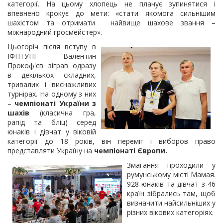
категорії. На цьому хлопець не планує зупинятися і
впевнено крокує до мети: «стати якомога сильнішим
шахістом та отримати найвище шахове звання –
міжнародний гросмейстер».
Цьогоріч після вступу в
ІФНТУНГ Валентин
Прокоф'єв зіграв одразу
в декількох складних,
тривалих і виснажливих
турнірах. На одному з них
–
чемпіонаті України з
шахів
(класична гра,
рапід та бліц) серед
юнаків і дівчат у віковій
категорії до 18 років, він переміг і виборов право
представляти Україну на
чемпіонаті Європи.
Змагання проходили у
румунському місті Мамая.
928 юнаків та дівчат з 46
країн зібрались там, щоб
визначити найсильніших у
різних вікових категоріях.