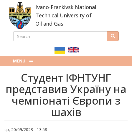
Skip
Ivano-Frankivsk National
to
main
Technical University of
content
Oil and Gas
SEARCH
Search
ПОШУКОВА
ФОРМА
MENU
Студент ІФНТУНГ
представив Україну на
чемпіонаті Європи з
шахів
ср, 20/09/2023 - 13:58