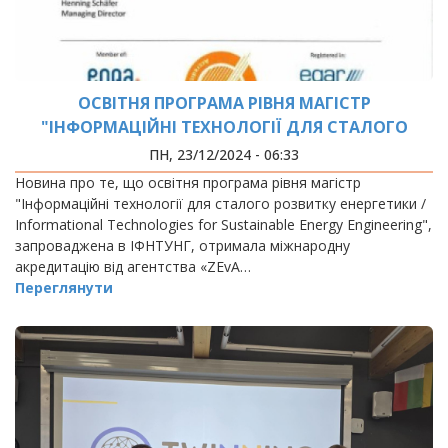
ОСВІТНЯ ПРОГРАМА РІВНЯ МАГІСТР
"ІНФОРМАЦІЙНІ ТЕХНОЛОГІЇ ДЛЯ СТАЛОГО
РОЗВИТКУ ЕНЕРГЕТИКИ / INFORMATIONAL
ПН, 23/12/2024 - 06:33
TECHNOLOGIES FOR SUSTAINABLE ENERGY
Новина про те, що освітня програма рівня магістр
ENGINEERING" ОТРИМАЛА МІЖНАРОДНУ
"Інформаційні технології для сталого розвитку енергетики /
АКРЕДИТАЦІЮ ВІД АГЕНТСТВА «ZEVA»
Informational Technologies for Sustainable Energy Engineering",
запроваджена в ІФНТУНГ, отримала міжнародну
акредитацію від агентства «ZEvA…
Переглянути