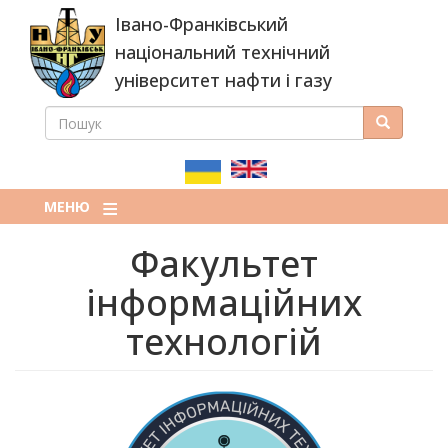
Перейти
Івано-Франківський
до
основного
національний технічний
вмісту
університет нафти і газу
ПОШУК
Пошук
ПОШУКОВА
ФОРМА
МЕНЮ
Факультет
інформаційних
технологій