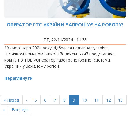
ОПЕРАТОР ГТС УКРАЇНИ ЗАПРОШУЄ НА РОБОТУ!
ПТ, 22/11/2024 - 11:38
19 листопара 2024 року відбулася важлива зустріч з
Юськівом Романом Миколайовичем, який представляє
компанію ТОВ «Оператор газотранспортної системи
України» у Західному регіоні.
Переглянути
РОЗБИВКА
НА
Перша
« Назад
Попередня
‹
Page
5
Page
6
Page
7
Page
8
Поточна
9
Page
10
Page
11
Page
12
Page
13
СТОРІНКИ
сторінка
сторінка
сторінка
Наступна
›
Остання
Вперед»
сторінка
сторінка