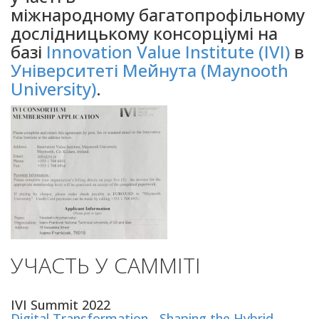
міжнародному багатопрофільному
дослідницькому консорціумі на
базі
Innovation Value Institute (IVI)
в
Університеті Мейнута (Maynooth
University)
.
УЧАСТЬ У САММІТІ
IVI Summit 2022
Digital Transformation - Shaping the Hybrid