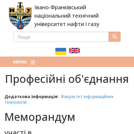
Перейти
Івано-Франківський
до
основного
національний технічний
вмісту
університет нафти і газу
ПОШУК
Пошук
ПОШУКОВА
ФОРМА
МЕНЮ
Професійні об'єднання
Додаткова інформація
Факультет інформаційних
технологій
Меморандум
участі в