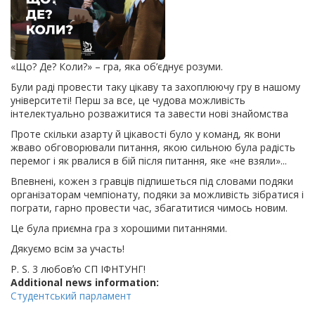
«Що? Де? Коли?» – гра, яка об’єднує розуми.
Були раді провести таку цікаву та захоплюючу гру в нашому
університеті! Перш за все, це чудова можливість
інтелектуально розважитися та завести нові знайомства
Проте скільки азарту й цікавості було у команд, як вони
жваво обговорювали питання, якою сильною була радість
перемог і як рвалися в бій після питання, яке «не взяли»...
Впевнені, кожен з гравців підпишеться під словами подяки
організаторам чемпіонату, подяки за можливість зібратися і
пограти, гарно провести час, збагатитися чимось новим.
Це була приємна гра з хорошими питаннями.
Дякуємо всім за участь!
Р. S. 3 любовʼю СП ІФНТУНГ!
Additional news information:
Студентський парламент