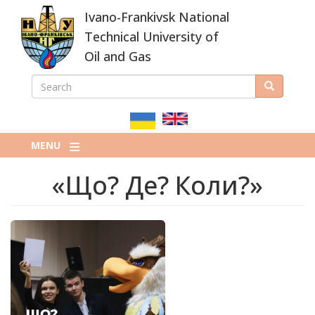
Skip
Ivano-Frankivsk National
to
main
Technical University of
content
Oil and Gas
SEARCH
Search
ПОШУКОВА
ФОРМА
MENU
«Що? Де? Коли?»