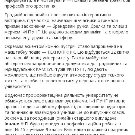
інформувати, а й мотивувати — показати реальні траєкторії
професійного зростання.
Традиційно жвавий інтерес викликала інтерактивна
вікторина, під час якої найуважніші учасники отримали
приємні заохочення — брендовані ручки, брелки та олівці з
мерчем ІФНТУНГ. Це додало заходам динаміки та створило
невимушену, дружню атмосферу.
Окремим акцентом кожної зустрічі стало запрошення на
масштабну подію — ТЕХНОПІКНІК, що відбудеться 22 квітня
на головній площі університету. Також майбутнім
абітурієнтам запропоновано долучитися до традиційних та
індивідуальних КАМПУС-турів ІФНТУНГ, які дають
можливість ще глибше відчути атмосферу студентського
життя та особисто переконатися у перевагах навчання в
університеті.
Водночас профорієнтаційна діяльність університету не
обмежується лише виїзними зустрічами. ІФНТУНГ активно
працює і в дистанційному форматі, розширюючи аудиторію
та починаючи взаємодію з учнями ще до випускних класів.
Зокрема, за координації (онлайн) старшого викладача
Іонане Н.П.
була проведена профорієнтаційна робота в
ліцеї № 15 з учнями 9 класів. Вчителька (колишній працівник