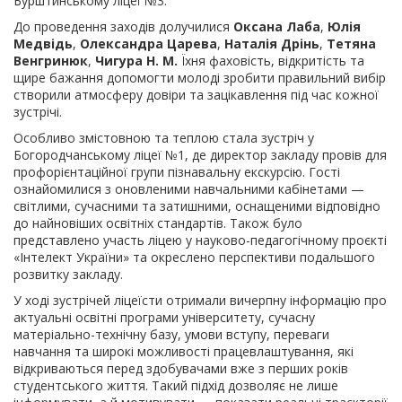
Бурштинському ліцеї №3.
До проведення заходів долучилися
Оксана Лаба
,
Юлія
Медвідь
,
Олександра Царева
,
Наталія Дрінь
,
Тетяна
Венгринюк
,
Чигура Н. М.
Їхня фаховість, відкритість та
щире бажання допомогти молоді зробити правильний вибір
створили атмосферу довіри та зацікавлення під час кожної
зустрічі.
Особливо змістовною та теплою стала зустріч у
Богородчанському ліцеї №1, де директор закладу провів для
профорієнтаційної групи пізнавальну екскурсію. Гості
ознайомилися з оновленими навчальними кабінетами —
світлими, сучасними та затишними, оснащеними відповідно
до найновіших освітніх стандартів. Також було
представлено участь ліцею у науково-педагогічному проєкті
«Інтелект України» та окреслено перспективи подальшого
розвитку закладу.
У ході зустрічей ліцеїсти отримали вичерпну інформацію про
актуальні освітні програми університету, сучасну
матеріально-технічну базу, умови вступу, переваги
навчання та широкі можливості працевлаштування, які
відкриваються перед здобувачами вже з перших років
студентського життя. Такий підхід дозволяє не лише