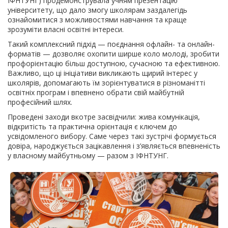
ІФНТУНГ) продемонструвала учням презентацію
університету, що дало змогу школярам заздалегідь
ознайомитися з можливостями навчання та краще
зрозуміти власні освітні інтереси.
Такий комплексний підхід — поєднання офлайн- та онлайн-
форматів — дозволяє охопити ширше коло молоді, зробити
профорієнтацію більш доступною, сучасною та ефективною.
Важливо, що ці ініціативи викликають щирий інтерес у
школярів, допомагають їм зорієнтуватися в різноманітті
освітніх програм і впевнено обрати свій майбутній
професійний шлях.
Проведені заходи вкотре засвідчили: жива комунікація,
відкритість та практична орієнтація є ключем до
усвідомленого вибору. Саме через такі зустрічі формується
довіра, народжується зацікавлення і з’являється впевненість
у власному майбутньому — разом з ІФНТУНГ.