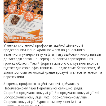
У межах системної профорієнтаційної діяльності
представники Івано-Франківського національного
технічного університету нафти і газу здійснили низку виїздів
до закладів загальної середньої освіти територіальних
громад області. Такий формат живого спілкування вкотре
підтвердив свою ефективність — адже саме безпосередній
діалог допомагає молоді краще зрозуміти власні інтереси та
перспективи.
Зокрема, профорієнтаційні зустрічі відбулися у
Небилівському ліцеї Перегінської селищної ради,
Старобогородчанському ліцеї, Богородчанському ліцеї №1,
Богородчанському ліцеї №2, Горохолинському ліцеї,
Старунському ліцеї, Бурштинському ліцеї №1 та