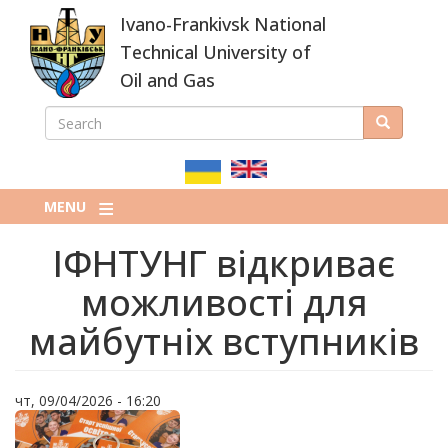
Skip
Ivano-Frankivsk National
to
main
Technical University of
content
Oil and Gas
SEARCH
Search
ПОШУКОВА
ФОРМА
MENU
ІФНТУНГ відкриває
можливості для
майбутніх вступників
чт, 09/04/2026 - 16:20