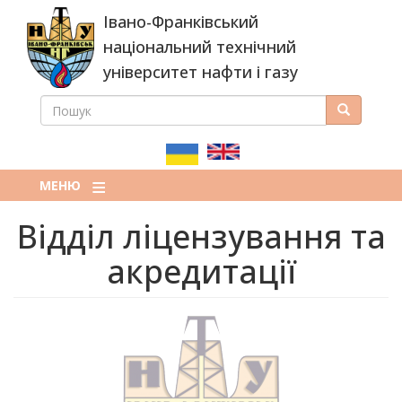
Перейти
Івано-Франківський
до
основного
національний технічний
вмісту
університет нафти і газу
ПОШУК
Пошук
ПОШУКОВА
ФОРМА
МЕНЮ
Відділ ліцензування та
акредитації