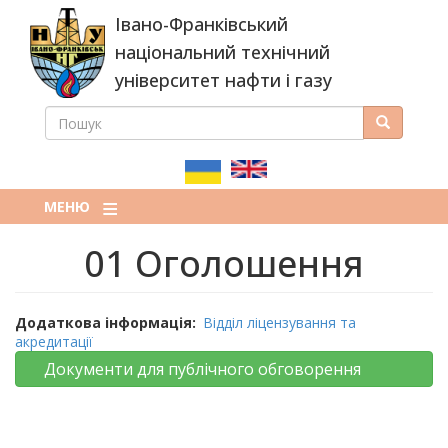
Перейти
Івано-Франківський
до
основного
національний технічний
вмісту
університет нафти і газу
ПОШУК
Пошук
ПОШУКОВА
ФОРМА
МЕНЮ
01 Оголошення
Додаткова інформація
Відділ ліцензування та
акредитації
Документи для публічного обговорення