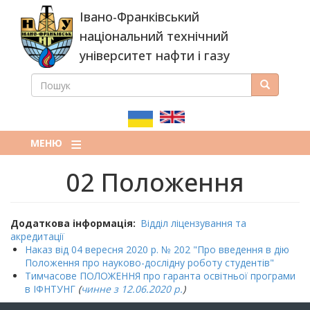
Перейти
Івано-Франківський
до
основного
національний технічний
вмісту
університет нафти і газу
ПОШУК
Пошук
ПОШУКОВА
ФОРМА
МЕНЮ
02 Положення
Додаткова інформація
Відділ ліцензування та
акредитації
Наказ від 04 вересня 2020 р. № 202 "Про введення в дію
Положення про науково-дослідну роботу студентів"
Тимчасове ПОЛОЖЕННЯ про гаранта освітньої програми
в ІФНТУНГ
(
чинне з 12.06.2020 р.
)