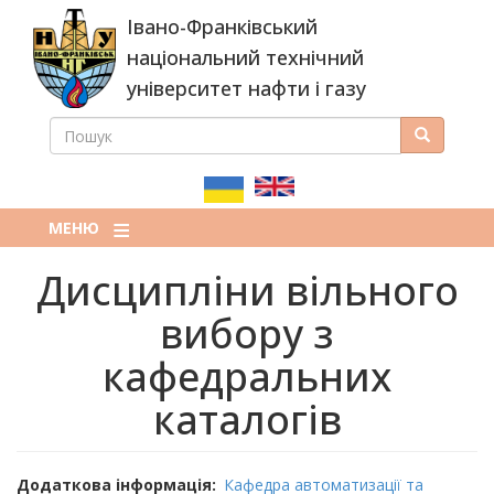
Перейти
Івано-Франківський
до
основного
національний технічний
вмісту
університет нафти і газу
ПОШУК
Пошук
ПОШУКОВА
ФОРМА
МЕНЮ
Дисципліни вільного
вибору з
кафедральних
каталогів
Додаткова інформація
Кафедра автоматизації та