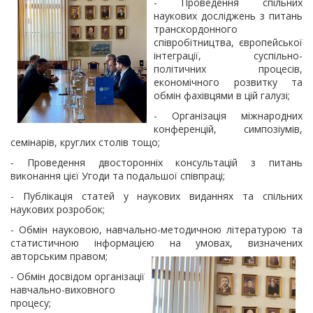
- Проведення спільних
наукових досліджень з питань
транскордонного
співробітництва, європейської
інтеграції, суспільно-
політичних процесів,
економічного розвитку та
обмін фахівцями в цій галузі;
- Організація міжнародних
конференцій, симпозіумів,
семінарів, круглих столів тощо;
- Проведення двосторонніх консультацій з питань
виконання цієї Угоди та подальшої співпраці;
- Публікація статей у наукових виданнях та спільних
наукових розробок;
- Обмін науковою, навчально-методичною літературою та
статистичною інформацією на умовах, визначених
авторським правом;
- Обмін досвідом організації
навчально-виховного
процесу;