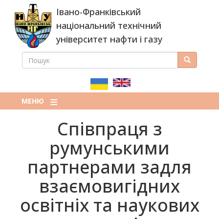
Перейти
Івано-Франківський
до
основного
національний технічний
вмісту
університет нафти і газу
ПОШУК
Пошук
ПОШУКОВА
ФОРМА
МЕНЮ
Співпраця з
румунськими
партнерами задля
взаємовигідних
освітніх та наукових