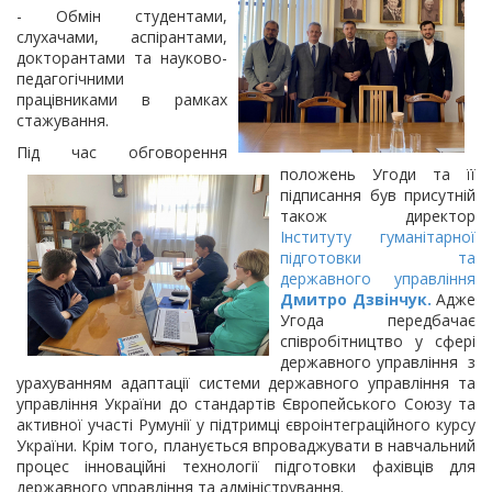
- Обмін студентами,
слухачами, аспірантами,
докторантами та науково-
педагогічними
працівниками в рамках
стажування.
Під час обговорення
положень Угоди та її
підписання був присутній
також директор
Інституту гуманітарної
підготовки та
державного управління
Дмитро Дзвінчук.
Адже
Угода передбачає
співробітництво у сфері
державного управління з
урахуванням адаптації системи державного управління та
управління України до стандартів Європейського Союзу та
активної участі Румунії у підтримці євроінтеграційного курсу
України. Крім того, планується впроваджувати в навчальний
процес інноваційні технології підготовки фахівців для
державного управління та адміністрування.