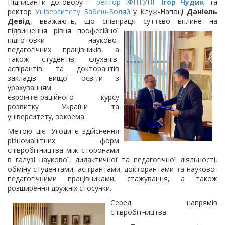
Підписанти договору –
ректор ІФНТУНГ
Ігор Чудик
та
ректор
Університету Бабеш-Боляй
у Клуж-Напоці
Даніель
Девід
, вважають, що співпраця суттєво вплине на
підвищення рівня професійної
підготовки науково-
педагогічних працівників, а
також студентів, слухачів,
аспірантів та докторантів
закладів вищої освіти з
урахуванням
євроінтеграційного курсу
розвитку України та
університету, зокрема.
Метою цієї Угоди є здійснення
різноманітних форм
співробітництва між сторонами
в галузі наукової, дидактичної та педагогічної діяльності,
обміну студентами, аспірантами, докторантами та науково-
педагогічними працівниками, стажування, а також
розширення дружніх стосунки.
Серед напрямів
співробітництва: