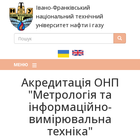
Перейти
Івано-Франківський
до
основного
національний технічний
вмісту
університет нафти і газу
ПОШУК
Пошук
ПОШУКОВА
ФОРМА
МЕНЮ
Акредитація ОНП
"Метрологія та
інформаційно-
вимірювальна
техніка"