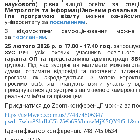
наукового)
рівня вищої освіти за спец
Метрологія та інформаційно-вимірювальна 
line програмою візиту
можна ознайомит
університету за
посиланням
.
З відомостями самооцінювання можна 
за
посиланням
.
25 лютого 2026 р. о 17.00 - 17.40 год.
запрошує
ЗУСТРІЧ
усіх охочих учасників освітнього
гаранта ОП та представників адміністрації ЗВ
групою. Під час зустрічі ви матимете можливіст
думки, отримати відповіді та поставити питанн
програм, які акредитуються.
З метою коректно
просимо осіб, які планують взяти участь у відк
приєднуватися до зустрічі з ввімкненою камерою і
реальним ім’ям та прізвищем.
Приєднатися до Zoom-конференції можна за по
https://us04web.zoom.us/j/7487450634?
pwd=7wlm8SkdLC5kZWa6RVbmwMjK5QY9t5.1&om
Ідентифікатор конференції: 748 745 0634
Пароль: 2026