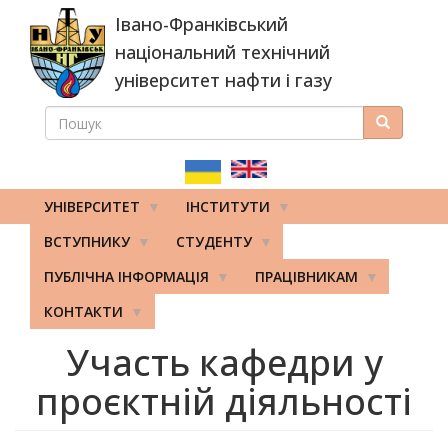
Перейти
Івано-Франківський
до
основного
національний технічний
вмісту
університет нафти і газу
ПОШУК
Пошук
ПОШУКОВА
ФОРМА
УНІВЕРСИТЕТ
ІНСТИТУТИ
ВСТУПНИКУ
СТУДЕНТУ
ПУБЛІЧНА ІНФОРМАЦІЯ
ПРАЦІВНИКАМ
КОНТАКТИ
Участь кафедри у
проєктній діяльності