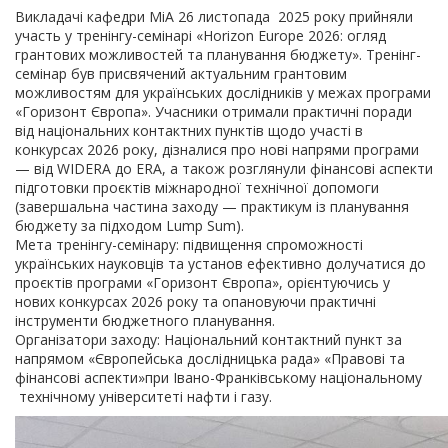
Викладачі кафедри МіА 26 листопада 2025 року прийняли
участь у тренінгу-семінарі «Horizon Europe 2026: огляд
грантових можливостей та планування бюджету». Тренінг-
семінар був присвячений актуальним грантовим
можливостям для українських дослідників у межах програми
«Горизонт Європа». Учасники отримали практичні поради
від національних контактних пунктів щодо участі в
конкурсах 2026 року, дізналися про нові напрями програми
— від WIDERA до ERA, а також розглянули фінансові аспекти
підготовки проєктів міжнародної технічної допомоги
(завершальна частина заходу — практикум із планування
бюджету за підходом Lump Sum).
Мета тренінгу-семінару: підвищення спроможності
українських науковців та установ ефективно долучатися до
проєктів програми «Горизонт Європа», орієнтуючись у
нових конкурсах 2026 року та опановуючи практичні
інструменти бюджетного планування.
Організатори заходу: Національний контактний пункт за
напрямом «Європейська дослідницька рада» «Правові та
фінансові аспекти»при Івано-Франківському національному
технічному університеті нафти і газу.