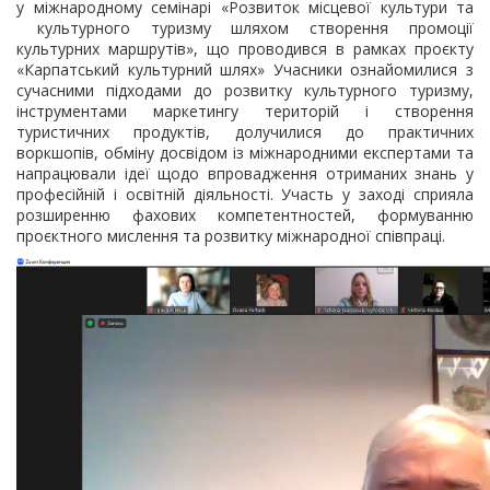
у міжнародному семінарі «Розвиток місцевої культури та
культурного туризму шляхом створення промоції
культурних маршрутів», що проводився в рамках проєкту
«Карпатський культурний шлях» Учасники ознайомилися з
сучасними підходами до розвитку культурного туризму,
інструментами маркетингу територій і створення
туристичних продуктів, долучилися до практичних
воркшопів, обміну досвідом із міжнародними експертами та
напрацювали ідеї щодо впровадження отриманих знань у
професійній і освітній діяльності. Участь у заході сприяла
розширенню фахових компетентностей, формуванню
проєктного мислення та розвитку міжнародної співпраці.