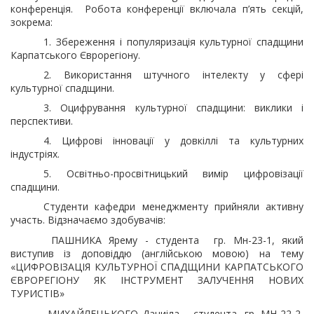
конференція. Робота конференції включала п’ять секцій,
зокрема:
1. Збереження і популяризація культурної спадщини
Карпатського Єврорегіону.
2. Використання штучного інтелекту у сфері
культурної спадщини.
3. Оцифрування культурної спадщини: виклики і
перспективи.
4. Цифрові інновації у довкіллі та культурних
індустріях.
5. Освітньо-просвітницький вимір цифровізації
спадщини.
Студенти кафедри менеджменту прийняли активну
участь. Відзначаємо здобувачів:
ПАШНИКА Ярему - студента гр. Мн-23-1, який
виступив із доповіддю (англійською мовою) на тему
«ЦИФРОВІЗАЦІЯ КУЛЬТУРНОЇ СПАДЩИНИ КАРПАТСЬКОГО
ЄВРОРЕГІОНУ ЯК ІНСТРУМЕНТ ЗАЛУЧЕННЯ НОВИХ
ТУРИСТІВ»
МИХАЙЛЕЦЬКОГО Даниіла – студента гр. МН-22-2,