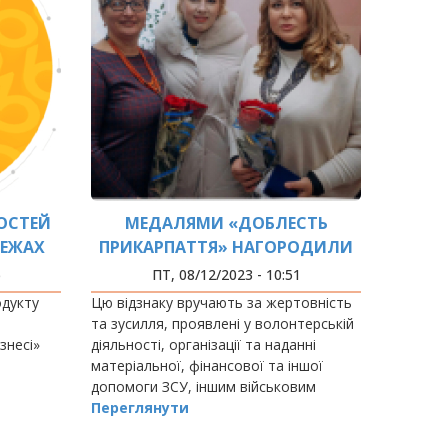
ОСТЕЙ
МЕДАЛЯМИ «ДОБЛЕСТЬ
МЕЖАХ
ПРИКАРПАТТЯ» НАГОРОДИЛИ
ГІЧНЕ
УНІВЕРСИТЕТСЬКИХ
6
ПТ, 08/12/2023 - 10:51
ЕСІ»
ВОЛОНТЕРІВ
одукту
Цю відзнаку вручають за жертовність
та зусилля, проявлені у волонтерській
знесі»
діяльності, організації та наданні
матеріальної, фінансової та іншої
допомоги ЗСУ, іншим військовим
формуванням України для відсічі
Переглянути
збройної агресії Російської Федерації,…