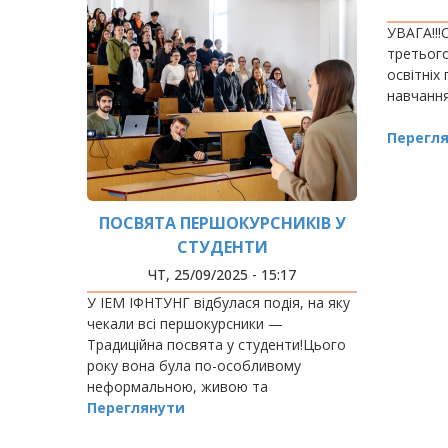
УВАГА!!
третього
освітніх
навчання
Перегл
ПОСВЯТА ПЕРШОКУРСНИКІВ У
СТУДЕНТИ
ЧТ, 25/09/2025 - 15:17
У ІЕМ ІФНТУНГ відбулася подія, на яку
чекали всі першокурсники —
Традиційна посвята у студенти!Цього
року вона була по-особливому
неформальною, живою та
натхненною.
Переглянути