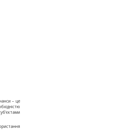
нанси – це
бхідністю
суб’єктами
користання