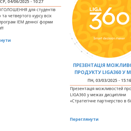
СЛУПСЬКУ
СР, 04/06/2025 - 10:27
!ОГОЛОШЕННЯ для студентів
 та четвертого курсу всіх
 програм ІЕМ денної форми
!!!
янути
ПРЕЗЕНТАЦІЯ МОЖЛИВ
ПРОДУКТУ LIGA360 У 
ДИСЦИПЛІНИ «СТРАТЕ
ПН, 03/03/2025 - 15:1
ПАРТНЕРСТВО В БІЗН
Презентація можливостей пр
LIGA360 у межах дисципліни
«Стратегічне партнерство в бі
Переглянути