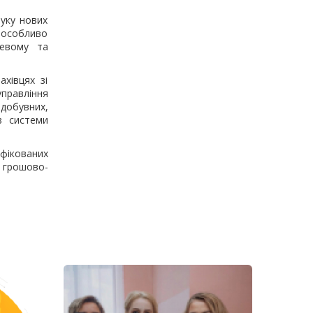
уку нових
 особливо
зевому та
хівцях зі
управління
добувних,
в системи
іфікованих
 грошово-