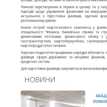
Ринкові перетворення в Україні в цілому та у га
підходів щодо управління фінансами на макрорів
актуальною є підготовка фахівців, здатних фо
регіональному рівнях.
Аналіз потреб нафтогазового комплексу у фахівц
спеціальності “Фінанси, банківська справа та ст
фінансовими потоками, фінансового обліку з у
газотранспортних, нафтопереробних, газоперероб
нафтопродуктопостачання.
Науково-педагогічні працівники кафедри вбачають 
фахівців сфери державних та місцевих фінансів,
кредитної систем.
Для підготовки фахівців залучаються висококваліфік
НОВИНИ
АКАД
ПОМОР