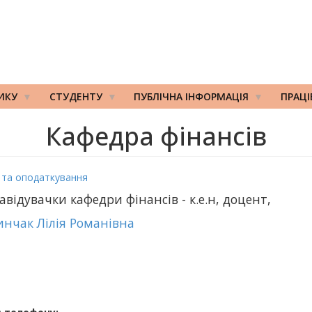
ИКУ
СТУДЕНТУ
ПУБЛІЧНА ІНФОРМАЦІЯ
ПРАЦ
Кафедра фінансів
у та оподаткування
завідувачки кафедри фінансів - к.е.н, доцент,
нчак Лілія Романівна