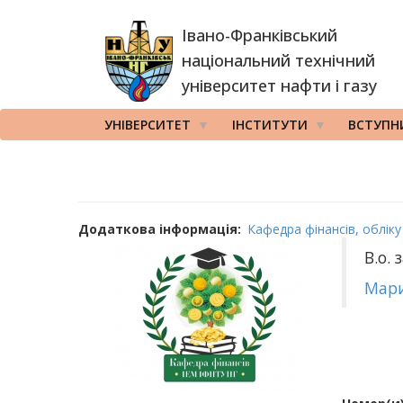
Перейти
Івано-Франківський
до
основного
національний технічний
вмісту
університет нафти і газу
УНІВЕРСИТЕТ
ІНСТИТУТИ
ВСТУПН
Додаткова інформація
Кафедра фінансів, облік
В.о. 
Мари