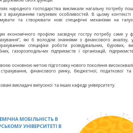
лузях народного господарства викликали нагальну потребу пош
ні з врахуванням галузевих особливостей. В цьому контексті
рмувати та створювати нові специфічні механізми на галу
ях економічного профілю засвідчує гостру потребу саме у фа
рахування”, які б володіли знаннями з фінансового аналізу, 
рахуванням специфіки роботи розвідувальних, бурових, ви
них, газорозподільчих підприємств і організацій, підприємст
своєю основною метою підготовку нового покоління висококвал
 страхування, фінансового ринку, бюджетної, податкової та
овані викладачі випускної та інших кафедр університету.
ЕМІЧНА МОБІЛЬНІСТЬ В
СЬКОМУ УНІВЕРСИТЕТІ В