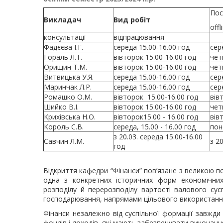
Пос
Викладач
Вид робіт
off
консультації
відпрацювання
Фадєєва І.Г.
середа 15.00-16.00 год
сер
Гораль Л.Т.
вівторок 15.00-16.00 год
чет
Орищин Т.М.
вівторок 15.00-16.00 год
чет
Витвицька У.Я.
середа 15.00-16.00 год
сер
Маринчак Л.Р.
середа 15.00-16.00 год
сер
Ромашко О.М.
вівторок 15.00-16.00 год
вів
Шийко В.І.
вівторок 15.00-16.00 год
чет
Крихівська Н.О.
вівторок15.00 - 16.00 год
вів
Король С.В.
середа, 15.00 - 16.00 год
пон
з 20.03. середа 15.00-16.00
Савчин Л.М.
з 2
год
Відкриття кафедри “Фінанси” пов’язане з великою пот
одна з конкретних історичних форм економічних 
розподілу й перерозподілу вартості валового сус
господарювання, напрямами цільового використанн
Фінанси незалежно від суспільної формації завжд
фондів і доходів, які мають забезпечувати виконанн