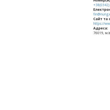
Номер(и)
+38(0342)
Електро
fin@nung.
Cайт та 
https://w
Адреса:
76019, м.