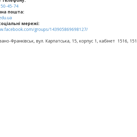
 телефону:
 50-45-74
нна пошта:
edu.ua
соціальні мережі:
ww.facebook.com/groups/143905869698127/
Івано-Франківськ, вул. Карпатська, 15, корпус 1, кабінет 1516, 15