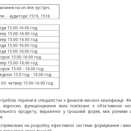
илання на on-line зустріч,
line - аудиторії 1519, 1516
еда 15.00-16.00 год
вер 15.00-16.00 год
вер 15.00-16.00 год
еда 15.00-16.00 год
еда 15.00-16.00 год
торок 15.00-16.00 год
вер 15.00-16.00 год
торок 15.00 - 16.00 год
еділок 15.0 год - 16.00 год
0.03. четвер 15.00-16.00 год
ребою України в спеціалістах з фінансів високої кваліфікації. Фі
відносин, функціонування яких пов’язане з об’єктивною нео
пільного продукту, вираженої у грошовій формі, між різними 
я.
и спрямовані на розробку ефективної системи формування і ви
я державою своїх функцій.