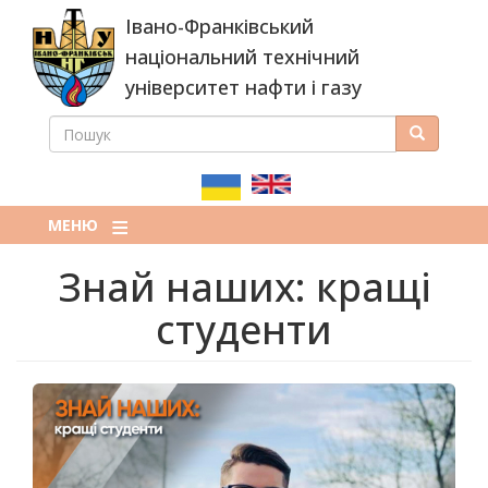
Перейти
Івано-Франківський
до
основного
національний технічний
вмісту
університет нафти і газу
ПОШУК
Пошук
ПОШУКОВА
ФОРМА
МЕНЮ
Знай наших: кращі
студенти