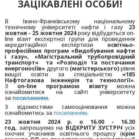
ЗАЦІКАВЛЕНІ ОСОБИ!
В Івано-Франківському національному
технічному університеті нафти і газу
23
жовтня - 25 жовтня 2024
року відбудеться оn-
line візит експертної групи для проведення
акредитаційної експертизи
освітньо-
професійних програм «Видобування нафти
і газу», «Магістральний трубопровідний
транспорт» та «Розподіл та постачання
енергоносіїв»
другого
(магістерського)
рівня
вищої освіти за спеціальністю
«185
Нафтогазова інженерія та технології»
.
З
оn-line програмою візиту
можна
ознайомитися на сайті університету
за
посиланням
.
З відомостями самооцінювання можна
ознайомитись за
посиланням
.
23 жовтня 2024 р. о 16.00 - 16.30
год.
запрошуємо на
ВІДКРИТУ ЗУСТРІЧ
усіх
охочих учасників освітнього процесу (
крім