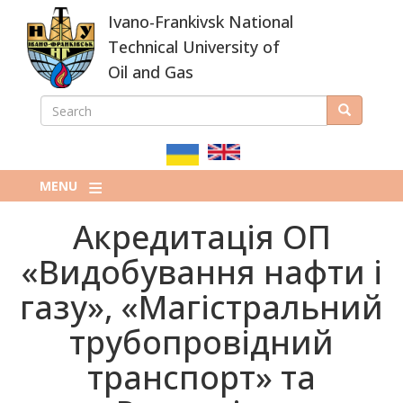
Skip
Ivano-Frankivsk National
to
main
Technical University of
content
Oil and Gas
SEARCH
Search
ПОШУКОВА
ФОРМА
MENU
Акредитація ОП
«Видобування нафти і
газу», «Магістральний
трубопровідний
транспорт» та