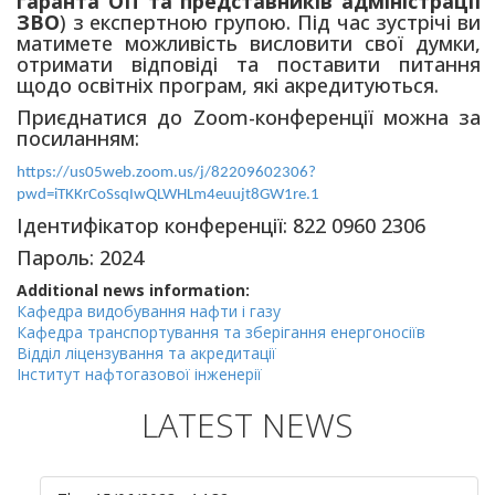
гаранта ОП та представників адміністрації
ЗВО
) з експертною групою. Під час зустрічі ви
матимете можливість висловити свої думки,
отримати відповіді та поставити питання
щодо освітніх програм, які акредитуються.
Приєднатися до Zoom-конференції можна за
посиланням:
https://us05web.zoom.us/j/82209602306?
pwd=iTKKrCoSsqIwQLWHLm4euujt8GW1re.1
Ідентифікатор конференції: 822 0960 2306
Пароль: 2024
Additional news information:
Кафедра видобування нафти і газу
Кафедра транспортування та зберігання енергоносіїв
Відділ ліцензування та акредитації
Інститут нафтогазової інженерії
LATEST NEWS