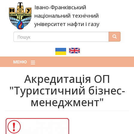
Перейти
Івано-Франківський
до
основного
національний технічний
вмісту
університет нафти і газу
ПОШУК
Пошук
ПОШУКОВА
ФОРМА
МЕНЮ
Акредитація ОП
"Туристичний бізнес-
менеджмент"