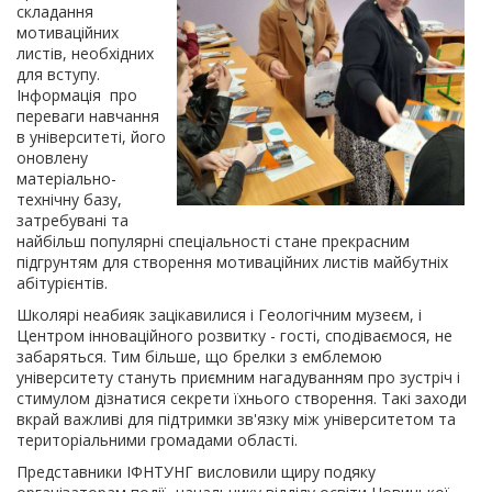
складання
мотиваційних
листів, необхідних
для вступу.
Інформація про
переваги навчання
в університеті, його
оновлену
матеріально-
технічну базу,
затребувані та
найбільш популярні спеціальності стане прекрасним
підгрунтям для створення мотиваційних листів майбутніх
абітурієнтів.
Школярі неабияк зацікавилися і Геологічним музеєм, і
Центром інноваційного розвитку - гості, сподіваємося, не
забаряться. Тим більше, що брелки з емблемою
університету стануть приємним нагадуванням про зустріч і
стимулом дізнатися секрети їхнього створення. Такі заходи
вкрай важливі для підтримки зв'язку між університетом та
територіальними громадами області.
Представники ІФНТУНГ висловили щиру подяку