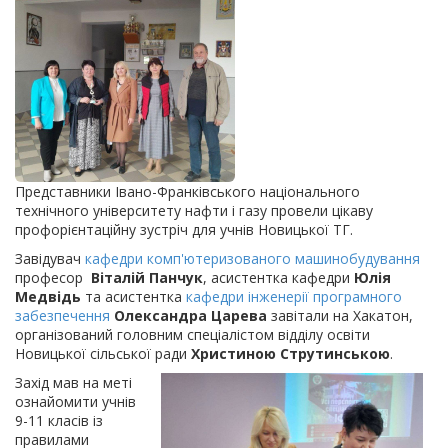
Представники Івано-Франківського національного
технічного університету нафти і газу провели цікаву
профорієнтаційну зустріч для учнів Новицької ТГ.
Завідувач
кафедри комп'ютеризованого машинобудування
професор
Віталій Панчук
, асистентка кафедри
Юлія
Медвідь
та асистентка
кафедри інженерії програмного
забезпечення
Олександра Царева
завітали на Хакатон,
організований головним спеціалістом відділу освіти
Новицької сільської ради
Христиною Струтинською
.
Захід мав на меті
ознайомити учнів
9-11 класів із
правилами