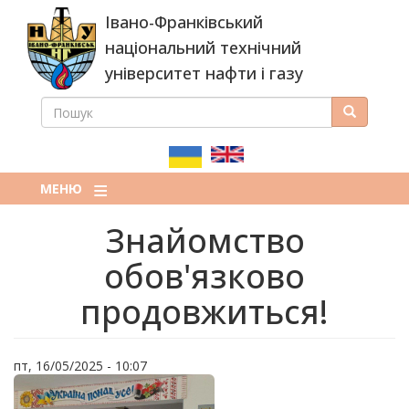
Перейти
Івано-Франківський
до
основного
національний технічний
вмісту
університет нафти і газу
ПОШУК
Пошук
ПОШУКОВА
ФОРМА
МЕНЮ
Знайомство
обов'язково
продовжиться!
пт, 16/05/2025 - 10:07