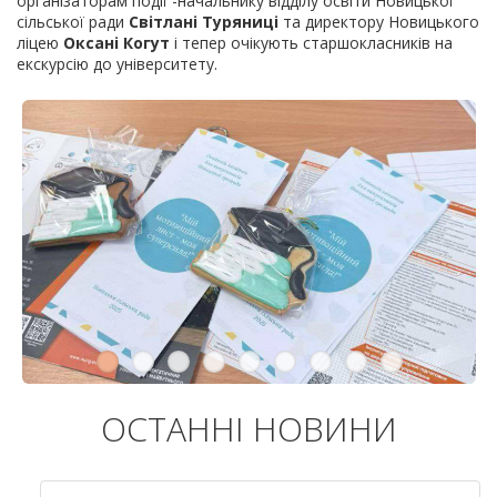
організаторам події -начальнику відділу освіти Новицької
сільської ради
Світлані Туряниці
та директору Новицького
ліцею
Оксані Когут
і тепер очікують старшокласників на
екскурсію до університету.
ОСТАННІ НОВИНИ