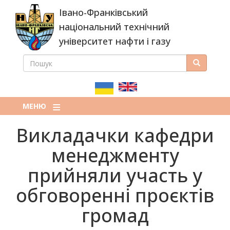
Перейти
Івано-Франківський
до
основного
національний технічний
вмісту
університет нафти і газу
ПОШУК
Пошук
ПОШУКОВА
ФОРМА
МЕНЮ
Викладачки кафедри
менеджменту
прийняли участь у
обговоренні проєктів
громад