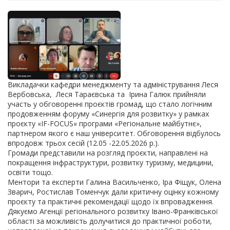
Викладачки кафедри менеджменту та адміністрування Леся
Вербовська, Леся Тараєвська та Ірина Галюк прийняли
участь у обговоренні проєктів громад, що стало логічним
продовженням форуму «Синергія для розвитку» у рамках
проєкту «IF-FOCUS» програми «Регіональне майбутнє»,
партнером якого є наш університет. Обговорення відбулось
впродовж трьох сесій (12.05 -22.05.2026 р.).
Громади представили на розгляд проєкти, направлені на
покращення інфраструктури, розвитку туризму, медицини,
освіти тощо.
Ментори та експерти Галина Васильченко, Іра Фіщук, Олена
Зварич, Ростислав Томенчук дали критичну оцінку кожному
проєкту та практичні рекомендації щодо їх впровадження.
Дякуємо Агенції регіонального розвитку Івано-Франківської
області за можливість долучитися до практичної роботи,