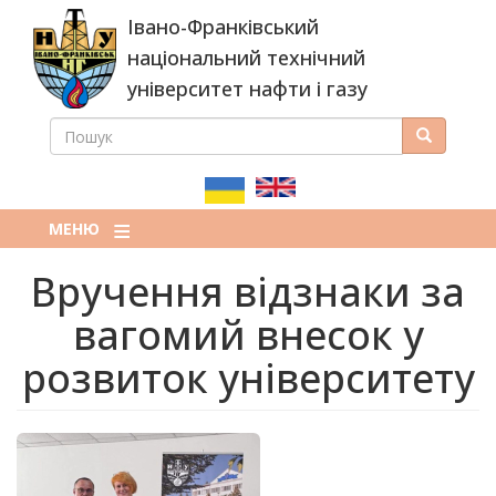
Перейти
Івано-Франківський
до
основного
національний технічний
вмісту
університет нафти і газу
ПОШУК
Пошук
ПОШУКОВА
ФОРМА
МЕНЮ
Вручення відзнаки за
вагомий внесок у
розвиток університету