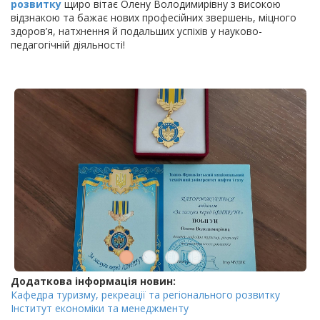
розвитку
щиро вітає Олену Володимирівну з високою
відзнакою та бажає нових професійних звершень, міцного
здоров’я, натхнення й подальших успіхів у науково-
педагогічній діяльності!
Додаткова інформація новин:
Кафедра туризму, рекреації та регіонального розвитку
Інститут економіки та менеджменту