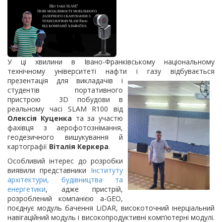
У ці хвилини в Івано-Франківському національному
технічному університеті нафти і газу відбувається
презентація для викладачів і
студентів портативного
пристрою 3D побудови в
реальному часі SLAM R100 від
Олексія Куценка
та за участю
фахівця з аерофотознімання,
геодезичного вишукування й
картографії
Віталія Керкера
.
Особливий інтерес до розробки
виявили представники
Інституту
архітектури, будівництва та
енергетики
, адже пристрій,
розроблений компанією a-GEO,
поєднує модуль бачення LiDAR, високоточний інерціальний
навігаційний модуль і високопродуктивні комп’ютерні модулі.