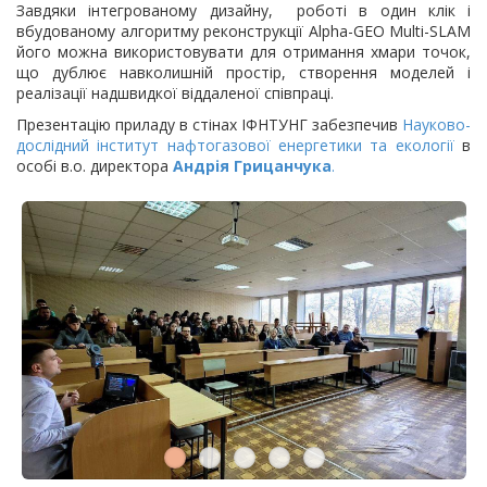
Завдяки інтегрованому дизайну, роботі в один клік і
вбудованому алгоритму реконструкції Alpha-GEO Multi-SLAM
його можна використовувати для отримання хмари точок,
що дублює навколишній простір, створення моделей і
реалізації надшвидкої віддаленої співпраці.
Презентацію приладу в стінах ІФНТУНГ забезпечив
Науково-
дослідний інститут нафтогазової енергетики та екології
в
особі в.о. директора
Андрія Грицанчука
.