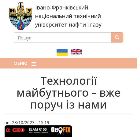
Перейти
Івано-Франківський
до
основного
національний технічний
вмісту
університет нафти і газу
ПОШУК
Пошук
ПОШУКОВА
ФОРМА
МЕНЮ
Технології
майбутнього – вже
поруч із нами
пн, 23/10/2023 - 15:19