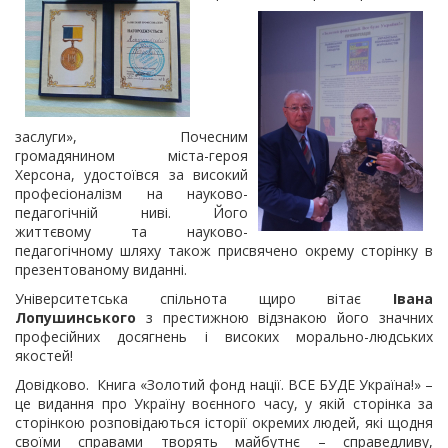
заслуги», Почесним
громадянином міста-героя
Херсона, удостоївся за високий
професіоналізм на науково-
педагогічній ниві. Його
життєвому та науково-
педагогічному шляху також присвячено окрему сторінку в
презентованому виданні.
Університетська спільнота щиро вітає
Івана
Лопушинського
з престижною відзнакою його значних
професійних досягнень і високих морально-людських
якостей!
Довідково. Книга «Золотий фонд нації. ВСЕ БУДЕ Україна!» –
це видання про Україну воєнного часу, у якій сторінка за
сторінкою розповідаються історії окремих людей, які щодня
своїми справами творять майбутнє – справедливу,