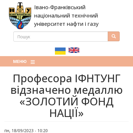
Перейти
Івано-Франківський
до
основного
національний технічний
вмісту
університет нафти і газу
ПОШУК
Пошук
ПОШУКОВА
ФОРМА
МЕНЮ
Професора ІФНТУНГ
відзначено медаллю
«ЗОЛОТИЙ ФОНД
НАЦІЇ»
пн, 18/09/2023 - 10:20