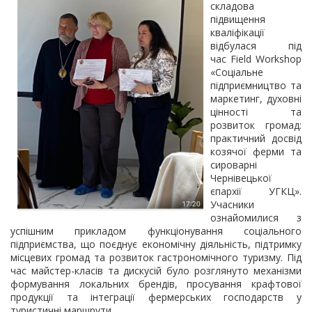
складова
підвищення
кваліфікації
відбулася під
час Field Workshop
«Соціальне
підприємництво та
маркетинг, духовні
цінності та
розвиток громад:
практичний досвід
козячої ферми та
сироварні
Чернівецької
єпархії УГКЦ».
Учасники
ознайомилися з
успішним прикладом функціонування соціального
підприємства, що поєднує економічну діяльність, підтримку
місцевих громад та розвиток гастрономічного туризму. Під
час майстер-класів та дискусій було розглянуто механізми
формування локальних брендів, просування крафтової
продукції та інтеграції фермерських господарств у
туристичні маршрути.