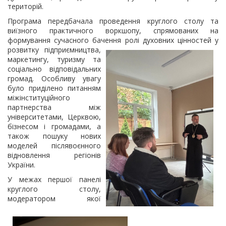
територій.
Програма передбачала проведення круглого столу та
виїзного практичного воркшопу, спрямованих на
формування сучасного бачення ролі духовних цінностей у
розвитку
підприємництва,
маркетингу, туризму та
соціально відповідальних
громад. Особливу увагу
було приділено питанням
міжінституційного
партнерства між
університетами, Церквою,
бізнесом і громадами, а
також пошуку нових
моделей післявоєнного
відновлення регіонів
України.
У межах першої панелі
круглого столу,
модератором якої