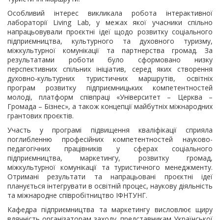
Особливий інтерес викликала робота інтерактивної
лабораторії Living Lab, у межах якої учасники спільно
напрацьовували проєктні ідеї щодо розвитку соціального
підприємництва, культурного та духовного туризму,
міжкультурної комунікації та партнерства громад. За
результатами роботи було сформовано низку
перспективних спільних ініціатив, серед яких створення
духовно-культурних туристичних маршрутів, освітніх
програм розвитку підприємницьких компетентностей
молоді, платформ співпраці «Університет – Церква –
Громада – Бізнес», а також концепції майбутніх міжнародних
грантових проєктів.
Участь у програмі підвищення кваліфікації сприяла
поглибленню професійних компетентностей науково-
педагогічних працівників у сферах соціального
підприємництва, маркетингу, розвитку громад,
міжкультурної комунікації та туристичного менеджменту.
Отримані результати та напрацьовані проєктні ідеї
планується інтегрувати в освітній процес, наукову діяльність
та міжнародне співробітництво ІФНТУНГ.
Кафедра підприємництва та маркетингу висловлює щиру
вдячність організаторам заходу, представникам Української