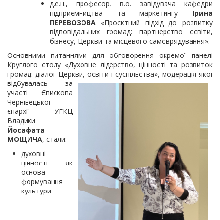
д.е.н., професор, в.о. завідувача кафедри
підприємництва та маркетингу
Ірина
ПЕРЕВОЗОВА
«Проєктний підхід до розвитку
відповідальних громад: партнерство освіти,
бізнесу, Церкви та місцевого самоврядування».
Основними питаннями для обговорення окремої панелі
Круглого столу «Духовне лідерство, цінності та розвиток
громад: діалог Церкви, освіти і суспільства», модерація
якої
відбувалась за
участі Єпископа
Чернівецької
єпархії УГКЦ
Владики
Йосафата
МОЩИЧА
, стали:
духовні
цінності як
основа
формування
культури