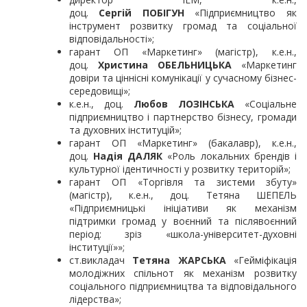
доц.
Сергій ПОБІГУН
«Підприємництво як
інструмент розвитку громад та соціальної
відповідальності»;
гарант ОП «Маркетинг» (магістр), к.е.н.,
доц.
Христина ОБЕЛЬНИЦЬКА
«Маркетинг
довіри та ціннісні комунікації у сучасному бізнес-
середовищі»;
к.е.н., доц.
Любов ЛОЗІНСЬКА
«Соціальне
підприємництво і партнерство бізнесу, громади
та духовних інституцій»;
гарант ОП «Маркетинг» (бакалавр), к.е.н.,
доц.
Надія ДАЛЯК
«Роль локальних брендів і
культурної ідентичності у розвитку територій»;
гарант ОП «Торгівля та зистеми збуту»
(магістр), к.е.н., доц. Тетяна ШЕПЕЛЬ
«Підприємницькі ініціативи як механізм
підтримки громад у воєнний та післявоєнний
період: зріз «школа-університет-духовні
інституції»»;
ст.викладач
Тетяна ЖАРСЬКА
«Гейміфікація
молодіжних спільнот як механізм розвитку
соціального підприємництва та відповідального
лідерства»;