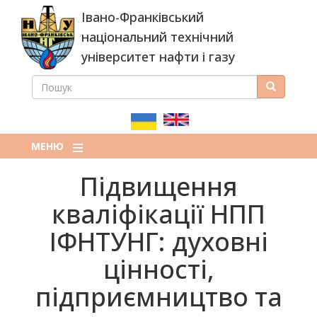
Перейти
Івано-Франківський
до
основного
національний технічний
вмісту
університет нафти і газу
ПОШУК
Пошук
ПОШУКОВА
ФОРМА
МЕНЮ
Підвищення
кваліфікації НПП
ІФНТУНГ: духовні
цінності,
підприємництво та