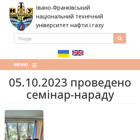
Перейти
Івано-Франківський
до
основного
національний технічний
вмісту
університет нафти і газу
ПОШУК
Пошук
ПОШУКОВА
ФОРМА
МЕНЮ
05.10.2023 проведено
семінар-нараду