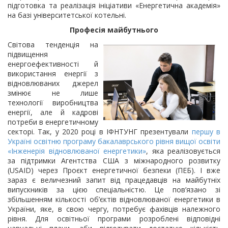
підготовка та реалізація ініціативи «Енергетична академія»
на базі університетської котельні.
Професія майбутнього
Світова тенденція на
підвищення
енергоефективності й
використання енергії з
відновлюваних джерел
змінює не лише
технології виробництва
енергії, але й кадрові
потреби в енергетичному
секторі. Так, у 2020 році в ІФНТУНГ презентували
першу в
Україні освітню програму бакалаврського рівня вищої освіти
«Інженерія відновлюваної енергетики»
, яка реалізовується
за підтримки Агентства США з міжнародного розвитку
(USAID) через Проєкт енергетичної безпеки (ПЕБ). І вже
зараз є величезний запит від працедавців на майбутніх
випускників за цією спеціальністю. Це пов’язано зі
збільшенням кількості об’єктів відновлюваної енергетики в
України, яке, в свою чергу, потребує фахівців належного
рівня. Для освітньої програми розроблені відповідні