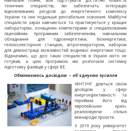
навчальні плани, аби підготувати достатню кількість
технічних спеціалістів, які забезпечать інтеграцію
відновлюваних ресурсів до енергетичного комплексу
України та їхнє подальше рентабельне освоєння. Майбутні
спеціалісти зараз навчаються та практикуються у кращих
лабораторіях, оснащених комп’ютерами зі спеціалізованим
ліцензійним програмним забезпеченням, навчальним
обладнання для гідроенергетики, біоенергетики,
геліоколекторною станцією, вітрогенератором, набором
для демонстрації можливостей водневої енергетики тощо.
Відзначимо, що досі таких спеціалістів в Україні ніхто не
готував, а цією програмою ми розпочали системну
підготовку фахівців у сфері ВЕ.
Обмінюємось досвідом – об`єднуємо зусилля
ІФНТУНГ ділиться своїм
досвідом у сфері
енергоефективності та
переймає його від
європейських країн,
реалізовуючи спільні
міжнародні проєкти.
З 2019 року університет