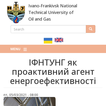
Skip
Ivano-Frankivsk National
to
main
Technical University of
content
Oil and Gas
SEARCH
Search
ПОШУКОВА
ФОРМА
MENU
ІФНТУНГ як
проактивний агент
енергоефективності
пт, 05/03/2021 - 08:00