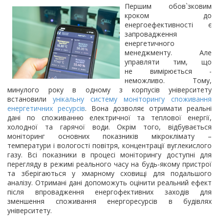
Першим обов`зковим
кроком до
енергоефективності є
запровадження
енергетичного
менеджменту. Але
управляти тим, що
не вимірюється -
неможливо. Тому,
минулого року в одному з корпусів університету
встановили
унікальну систему моніторингу споживання
енергетичних ресурсів
. Вона дозволяє отримати реальні
дані по споживанню електричної та теплової енергії,
холодної та гарячої води. Окрім того, відбувається
моніторинг основних показників мікроклімату –
температури і вологості повітря, концентрації вуглекислого
газу. Всі показники в процесі моніторингу доступні для
перегляду в режимі реального часу на будь-якому пристрої
та зберігаються у хмарному сховищі для подальшого
аналізу. Отримані дані допоможуть оцінити реальний ефект
після впровадження енергофективних заходів для
зменшення споживання енергоресурсів в будівлях
університету.