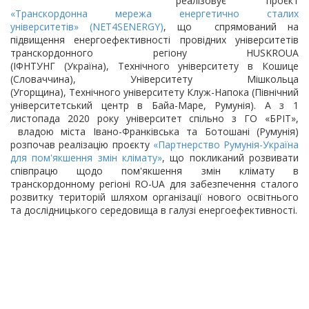
реалізовує проєкт
«Транскордонна мережа енергетично сталих
університетів» (NET4SENERGY)
, що спрямований на
підвищення енергоефективності провідних університетів
транскордонного регіону HUSKROUA
(ІФНТУНГ (Україна), Технічного університету в Кошице
(Словаччина), Університету Мішкольца
(Угорщина), Технічного університету Клуж-Напока (Північний
університетський центр в Байа-Маре, Румунія). А з 1
листопада 2020 року університет спільно з ГО «БРІТ»,
владою міста Івано-Франківська та Ботошані (Румунія)
розпочав реалізацію проєкту
«Партнерство Румунія-Україна
для пом'якшення змін клімату»
, що покликаний розвивати
співпрацю щодо пом'якшення змін клімату в
транскордонному регіоні RO-UA для забезпечення сталого
розвитку територій шляхом організації нового освітнього
та дослідницького середовища в галузі енергоефективності.