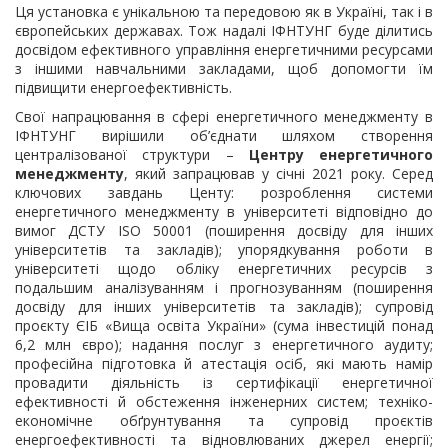
Ця установка є унікальною та передовою як в Україні, так і в
європейських державах. Тож надалі ІФНТУНГ буде ділитись
досвідом ефективного управління енергетичними ресурсами
з іншими навчальними закладами, щоб допомогти їм
підвищити енергоефективність.
Свої напрацювання в сфері енергетичного менеджменту в
ІФНТУНГ вирішили об’єднати шляхом створення
централізованої структури –
Центру енергетичного
менеджменту
, який запрацював у січні 2021 року. Серед
ключових завдань Центу: розроблення системи
енергетичного менеджменту в університеті відповідно до
вимог ДСТУ ISO 50001 (поширення досвіду для інших
університетів та закладів); упорядкування роботи в
університеті щодо обліку енергетичних ресурсів з
подальшим аналізуванням і прогнозуванням (поширення
досвіду для інших університетів та закладів); супровід
проєкту ЄІБ «Вища освіта України» (сума інвестицій понад
6,2 млн євро); надання послуг з енергетичного аудиту;
професійна підготовка й атестація осіб, які мають намір
провадити діяльність із сертифікації енергетичної
ефективності й обстеження інженерних систем; техніко-
економічне обґрунтування та супровід проєктів
енергоефективності та відновлюваних джерел енергії;