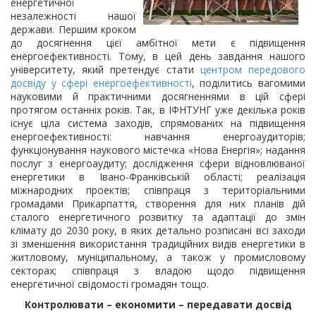
енергетичної
незалежності нашої
держави. Першим кроком
до досягнення цієї амбітної мети є підвищення
енергоефективності. Тому, в цей день завдання нашого
університету, який претендує стати
центром передового
досвіду у сфері енергоефективності
, поділитись вагомими
науковими й практичними досягненнями в цій сфері
протягом останніх років. Так, в ІФНТУНГ уже декілька років
існує ціла система заходів, спрямованих на підвищення
енергоефективності: навчання енергоаудиторів;
функціонування наукового містечка «Нова Енергія»; надання
послуг з енергоаудиту; дослідження сфери відновлюваної
енергетики в Івано-Франківській області; реалізація
міжнародних проектів; співпраця з територіальними
громадами Прикарпаття, створення для них планів дій
сталого енергетичного розвитку та адаптації до змін
клімату до 2030 року, в яких детально розписані всі заходи
зі зменшення використання традиційних видів енергетики в
житловому, муніципальному, а також у промисловому
секторах; співпраця з владою щодо підвищення
енергетичної свідомості громадян тощо.
Контролювати – економити – передавати досвід