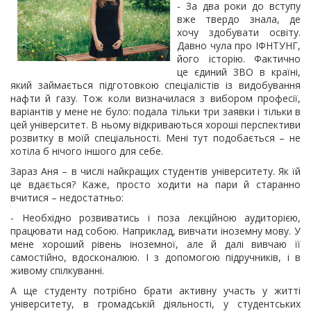
- За два роки до вступу
вже твердо знала, де
хочу здобувати освіту.
Давно чула про ІФНТУНГ,
його історію. Фактично
це єдиний ЗВО в країні,
який займається підготовкою спеціалістів із видобування
нафти й газу. Тож коли визначилася з вибором професії,
варіантів у мене не було: подала тільки три заявки і тільки в
цей університет. В ньому відкриваються хороші перспективи
розвитку в моїй спеціальності. Мені тут подобається – не
хотіла б нічого іншого для себе.
Зараз Аня – в числі найкращих студентів університету. Як їй
це вдається? Каже, просто ходити на пари й старанно
вчитися – недостатньо:
- Необхідно розвиватись і поза лекційною аудиторією,
працювати над собою. Наприклад, вивчати іноземну мову. У
мене хороший рівень іноземної, але й далі вивчаю її
самостійно, вдосконалюю. І з допомогою підручників, і в
живому спілкуванні.
А ще студенту потрібно брати активну участь у житті
університету, в громадській діяльності, у студентських