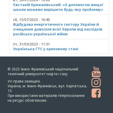
Євстахій Крижанівський: «З допомогою вищої
школи можемо вирішити будь-яку проблему»
сб, 15/07/2023 - 16:40
Відбудова енергетичного сектору України й
очищення довкілля всієї Європи від наслідків
російсько-української війни
пт, 31/03/2023 - 11:31
Українська ГТС у кризовому стані
© 2025
Івано Франківський національний
технічний університет нафти і газу.
Усi права захищенi.
Україна, м. Івано-Франківськ, вул. Карпатська,
15.
При використанні матеріалів гіперпосилання
на ресурс обов'язкове.