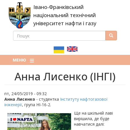
Перейти
Івано-Франківський
до
основного
національний технічний
вмісту
університет нафти і газу
ПОШУК
Пошук
ПОШУКОВА
ФОРМА
МЕНЮ
Анна Лисенко (ІНГІ)
пт, 24/05/2019 - 09:32
Анна Лисенко
- студентка
Інституту нафтогазової
інженерії
, група НІ-16-2.
Ще на шкільній лаві
вирішила, де буде
навчатися далі: