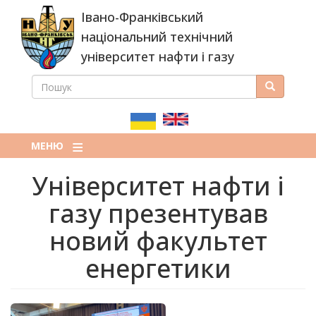
Перейти
Івано-Франківський
до
основного
національний технічний
вмісту
університет нафти і газу
ПОШУК
Пошук
ПОШУКОВА
ФОРМА
МЕНЮ
Університет нафти і
газу презентував
новий факультет
енергетики