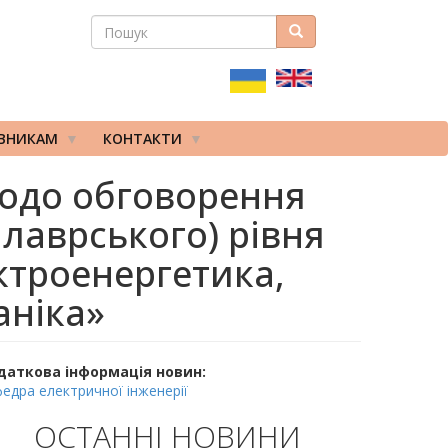
ПОШУК
Пошук
ПОШУКОВА
ФОРМА
ІВНИКАМ
КОНТАКТИ
 щодо обговорення
лаврського) рівня
ектроенергетика,
аніка»
даткова інформація новин:
едра електричної інженерії
ОСТАННІ НОВИНИ