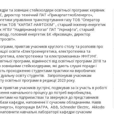
едри та зовнішні стейкхолдери освітньої програми: керівник
С, директор технічний ПАТ «Прикарпаттяобленерго»,
ергетики управління транспортування газу ТОВ "Оператор
ргетик ТОВ "КАРПАТ-НАФТОХІМ" , старший інженер-енергетик
к НГВУ "Надвірнанафтогаз" ПАТ "Укрнафта", старший
воду, головний енергетик БК «Ярковиця», директор
тросвіт».
грами, привітав учасників круглого столу та розповів про
ищої освіти «Електроенергетика, електротехніка та
ергетика, електротехніка та електромеханіка» ІФНТУНГ.
ітньої програми, відмінності від освітньої програми 2018 та
з зовнішніми стейкхолдерами, які дають слушні поради і
яють проходженню студентами практики на виробничих
а дуальну освіту студентів. Запропонував учасникам
 освітньої програми в редакції 2023 року.
ривітав учасників зустрічі, подякував за їх участь в роботі
иження навчального процесу до потреб виробництва,
ентами на підприємствах та звернувся до представників
бази кафедри, наповненні її сучасним обладнанням. Навів
ерго», Корпорація ВАТРА, ABB, Schneider Electric, Akkodis
 наповнити навчальні лабораторії кафедри сучасним