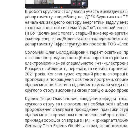
В роботі круглого столу взяли участь викладачі каф
департаменту з виробництва, ДТЕК Бурштинська ТЕ
начальник західного сектору енергетики відділу ен
газотранспортної системи України", головний ене
НГВУ "Долинанафтогаз", старший інженер-енергети
інженер енергетик Долинського газопереробного за
департаменту інфраструктурних проектів ТОВ «Елек
Соломчак Олег Володимирович, гарант освітньої про
освітню програму першого (бакалаврського) рівня в
електромеханіка» за спеціальністю 141- «Електроен
Розкрив особливості, переваги та сильні сторони осв
2021 років. Константував хороший рівень співпраці і
пропозиції з покращення освітньої програми, спри
підприємствах. Частина підприємств уклали угоди н
круглого столу висловити свою позицію щодо проєкту
Курляк Петро Омелянович, завідувач кафедри також п
круглого столу та наголосив на необхідності набл
продовження співпраці в проходженні практики студ
підприємств з проханням в оновленні лабораторної 
приклади хорошої співпраці з ПАТ «Прикарпаттяоблен
Germany Tech Experts GmbH та інших, які допомогли