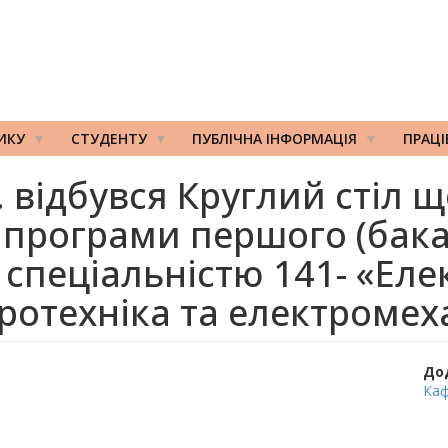
ИКУ
СТУДЕНТУ
ПУБЛІЧНА ІНФОРМАЦІЯ
ПРАЦ
. відбувся Круглий стіл
ї програми першого (бака
 спеціальністю 141- «Ел
ротехніка та електромех
До
Каф