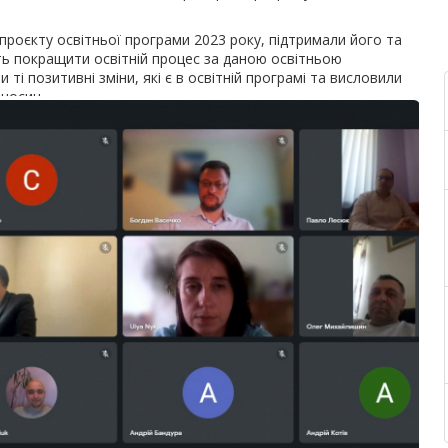
роєкту освітньої програми 2023 року, підтримали його та
ять покращити освітній процес за даною освітньою
ті позитивні зміни, які є в освітній програмі та висловили
дносин.