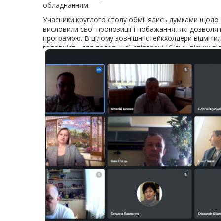
обладнанням.
Учасники круглого столу обмінялись думками щодо п
висловили свої пропозиції і побажання, які дозвол
програмою. В цілому зовнішні стейкхолдери відмітили 
готовність для подальшої співпраці і більш тісних ві