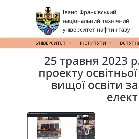
Перейти
Івано-Франківський
до
основного
національний технічний
вмісту
університет нафти і газу
УНІВЕРСИТЕТ
ІНСТИТУТИ
ВСТУПН
25 травня 2023 р
проекту освітньо
вищої освіти за
елект