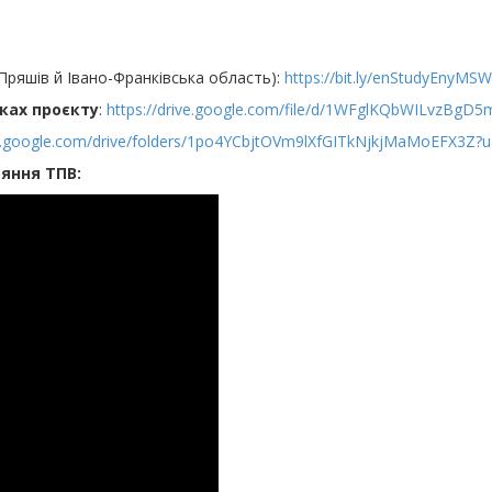
 Пряшів й Івано-Франківська область):
https://bit.ly/enStudyEnyMSW
мках проєкту
:
https://drive.google.
com/file/d/
1WFglKQbWILvzBgD5m
.
google.com/drive/folders/
1po4YCbjtOVm9lXfGITkNjkjMaMoEF
X3Z?u
ряння ТПВ: