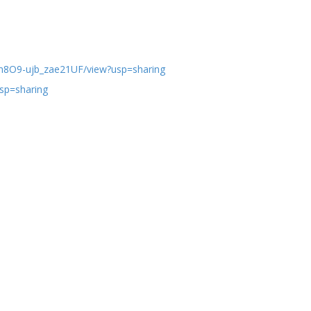
8O9-ujb_
zae21UF/view?usp=sharing
sp=sharing