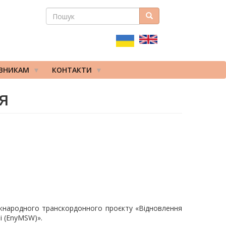
ПОШУК
Пошук
ПОШУКОВА
ФОРМА
ІВНИКАМ
КОНТАКТИ
я
іжнародного транскордонного проєкту «Відновлення
і (EnyMSW)».