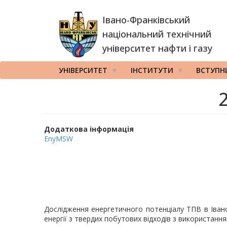
Перейти
Івано-Франківський
до
основного
національний технічний
вмісту
університет нафти і газу
УНІВЕРСИТЕТ
ІНСТИТУТИ
ВСТУПН
Додаткова інформація
EnyMSW
Дослідження енергетичного потенціалу ТПВ в Іван
енергії з твердих побутових відходів з використан