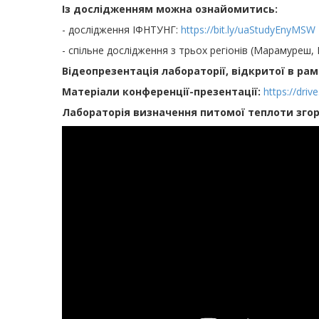
Із дослідженням можна ознайомитись:
- дослідження ІФНТУНГ:
https://bit.ly/
uaStudyEnyMSW
- спільне дослідження з трьох регіонів (Марамуреш,
Відеопрезентація лабораторії, відкритої в ра
Матеріали конференції-презентації:
https://drive
Лабораторія визначення питомої теплоти зго