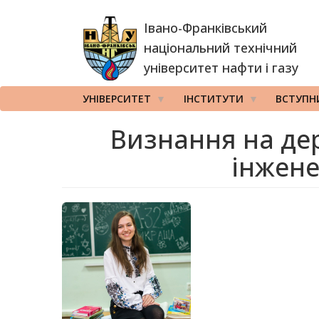
Перейти
Івано-Франківський
до
основного
національний технічний
вмісту
університет нафти і газу
УНІВЕРСИТЕТ
ІНСТИТУТИ
ВСТУПН
Визнання на дер
інжене