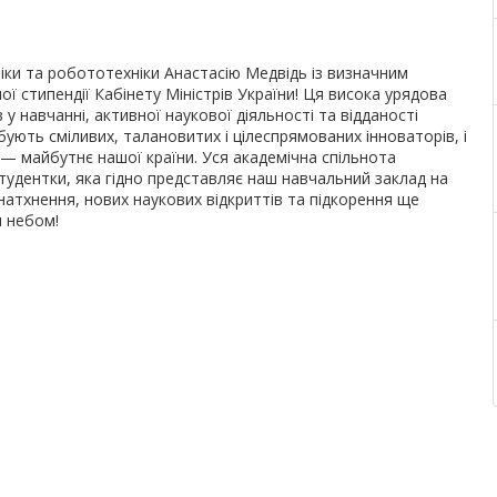
іки та робототехніки Анастасію Медвідь із визначним
 стипендії Кабінету Міністрів України! Ця висока урядова
 у навчанні, активної наукової діяльності та відданості
бують сміливих, талановитих і цілеспрямованих інноваторів, і
— майбутнє нашої країни. Уся академічна спільнота
тудентки, яка гідно представляє наш навчальний заклад на
натхнення, нових наукових відкриттів та підкорення ще
м небом!