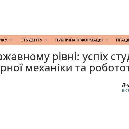
ИКУ
СТУДЕНТУ
ПУБЛІЧНА ІНФОРМАЦІЯ
ПРАЦ
жавному рівні: успіх сту
рної механіки та робото
До
Інс