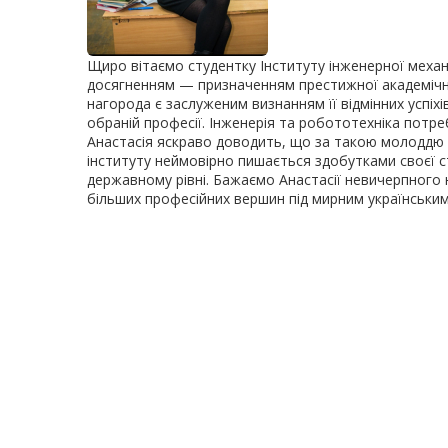
Щиро вітаємо студентку Інституту інженерної механ
досягненням — призначенням престижної академічної
нагорода є заслуженим визнанням її відмінних успіхів
обраній професії. Інженерія та робототехніка потре
Анастасія яскраво доводить, що за такою молоддю 
інституту неймовірно пишається здобутками своєї с
державному рівні. Бажаємо Анастасії невичерпного 
більших професійних вершин під мирним українськи