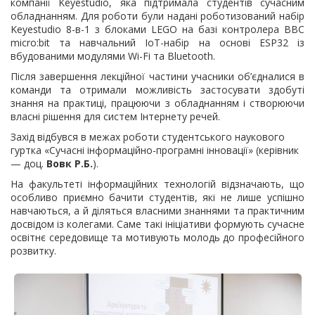
компанії Keyestudio, яка підтримала студентів сучасним
обладнанням. Для роботи були надані роботизований набір
Keyestudio 8-в-1 з блоками LEGO на базі контролера BBC
micro:bit та навчальний IoT-набір на основі ESP32 із
вбудованими модулями Wi-Fi та Bluetooth.
Після завершення лекційної частини учасники об’єдналися в
команди та отримали можливість застосувати здобуті
знання на практиці, працюючи з обладнанням і створюючи
власні рішення для систем Інтернету речей.
Захід відбувся в межах роботи студентського наукового
гуртка «Сучасні інформаційно-програмні інновації» (керівник
— доц.
Вовк Р.Б.
).
На факультеті інформаційних технологій відзначають, що
особливо приємно бачити студентів, які не лише успішно
навчаються, а й діляться власними знаннями та практичним
досвідом із колегами. Саме такі ініціативи формують сучасне
освітнє середовище та мотивують молодь до професійного
розвитку.