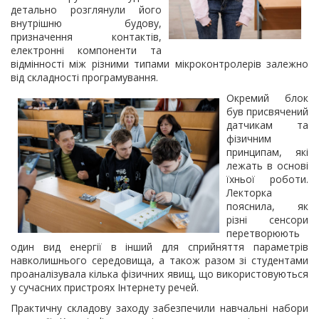
детально розглянули його
внутрішню будову,
призначення контактів,
електронні компоненти та
відмінності між різними типами мікроконтролерів залежно
від складності програмування.
Окремий блок
був присвячений
датчикам та
фізичним
принципам, які
лежать в основі
їхньої роботи.
Лекторка
пояснила, як
різні сенсори
перетворюють
один вид енергії в інший для сприйняття параметрів
навколишнього середовища, а також разом зі студентами
проаналізувала кілька фізичних явищ, що використовуються
у сучасних пристроях Інтернету речей.
Практичну складову заходу забезпечили навчальні набори