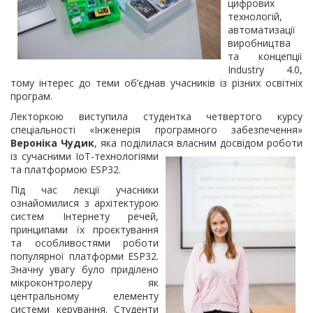
цифрових
технологій,
автоматизації
виробництва
та концепції
Industry 4.0,
тому інтерес до теми об’єднав учасників із різних освітніх
програм.
Лекторкою виступила студентка четвертого курсу
спеціальності «Інженерія програмного забезпечення»
Вероніка Чудик
, яка поділилася власним досвідом роботи
із сучасними
IoT-технологіями
та платформою ESP32.
Під час лекції учасники
ознайомилися з архітектурою
систем Інтернету речей,
принципами їх проєктування
та особливостями роботи
популярної платформи ESP32.
Значну увагу було приділено
мікроконтролеру як
центральному елементу
системи керування. Студенти