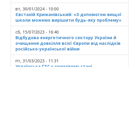
вт, 30/01/2024 - 10:00
Євстахій Крижанівський: «З допомогою вищої
школи можемо вирішити будь-яку проблему»
сб, 15/07/2023 - 16:40
Відбудова енергетичного сектору України й
очищення довкілля всієї Європи від наслідків
російсько-української війни
пт, 31/03/2023 - 11:31
Українська ГТС у кризовому стані
© 2025
Івано Франківський національний
технічний університет нафти і газу.
Усi права захищенi.
Україна, м. Івано-Франківськ, вул. Карпатська,
15.
При використанні матеріалів гіперпосилання
на ресурс обов'язкове.