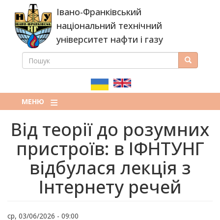
Перейти
Івано-Франківський
до
основного
національний технічний
вмісту
університет нафти і газу
ПОШУК
Пошук
ПОШУКОВА
ФОРМА
МЕНЮ
Від теорії до розумних
пристроїв: в ІФНТУНГ
відбулася лекція з
Інтернету речей
ср, 03/06/2026 - 09:00