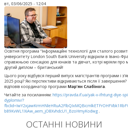
вт, 03/06/2025 - 12:04
Освітня програма “Інформаційні технології для сталого розвит
університету London South Bank University відкрили в Івано-Фр
справжньою сенсацією для юнаків та дівчат, котрі мріяли про
другий диплом – британський!
Цього року відбувся перший випуск магістрантів програми і з’
2025 році? Які перспективи відкриваються після її завершення?
відповів координатор програми
Мар’ян Слабінога
.
Читайте за посиланням:
https://pravda.if.ua/yak-v-ifntung-diye-s
dyplomiv/?
fbclid=IwY2xjawKrmHNleHRuA2FlbQIxMQBicmlkETFrOHFVbk1R
b89KvWL1XiAw_aem_jO8XvhdcU1_BzoHmyKodwg
.
ОСТАННІ НОВИНИ