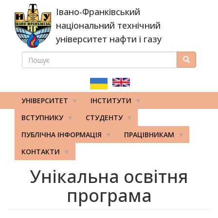
Перейти
Івано-Франківський
до
основного
національний технічний
вмісту
університет нафти і газу
ПОШУК
Пошук
ПОШУКОВА
ФОРМА
УНІВЕРСИТЕТ
ІНСТИТУТИ
ВСТУПНИКУ
СТУДЕНТУ
ПУБЛІЧНА ІНФОРМАЦІЯ
ПРАЦІВНИКАМ
КОНТАКТИ
Унікальна освітня
програма