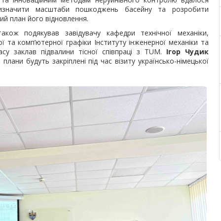
изначити масштаби пошкоджень басейну та розробити
ий план його відновлення.
акож подякував завідувачу кафедри технічної механіки,
ї та комп’ютерної графіки Інституту інженерної механіки та
асу заклав підвалини тісної співпраці з TUM.
Ігор Чудик
лани будуть закріплені під час візиту українсько-німецької