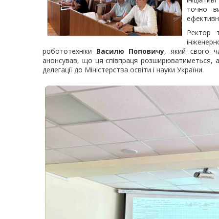
точно в
ефективн
Ректор т
інженерно
робототехніки
Василю Поповичу
, який свого ч
анонсував, що ця співпраця розширюватиметься, а п
делегації до Міністерства освіти і науки України.