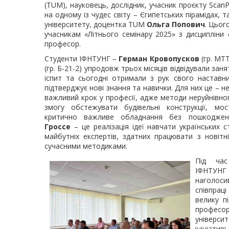
(TUM), науковець, дослідник, учасник проєкту ScanP
на одному із чудес світу – Єгипетських пірамідах, 
університету, доцентка TUM
Ольга Попович
. Цьог
учасникам «Літнього семінару 2025» з дисципліни
професор.
Студенти ІФНТУНГ –
Герман Кровопусков
(гр. МТ
(гр. Б-21-2) упродовж трьох місяців відвідували заня
іспит та сьогодні отримали з рук свого наставн
підтверджує нові знання та навички. Для них це – не
важливий крок у професії, адже методи неруйнівн
змогу обстежувати будівельні конструкції, мо
критично важливе обладнання без пошкодже
Гроссе
– це реалізація ідеї навчати українських с
майбутніх експертів, здатних працювати з новіт
сучасними методиками.
Під час
ІФНТУ
наголо
співпрац
велику п
професо
університ
ініціати