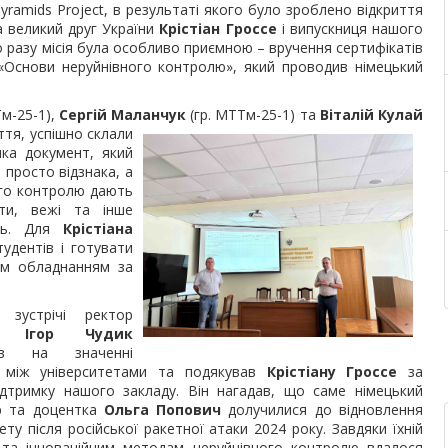
yramids Project, в результаті якого було зроблено відкриття
та великий друг України
Крістіан Гроссе
і випускниця нашого
о разу місія була особливо приємною – вручення сертифікатів
 «Основи неруйнівного контролю», який проводив німецький
Тм-25-1),
Сергій Маланчук
(гр. МТТм-25-1) та
Віталій Кулай
ття, успішно
склали
ика документ, який
 просто відзнака, а
ого контролю дають
сти, вежі та інше
нь. Для
Крістіана
тудентів і готувати
нім обладнанням за
 зустрічі ректор
НГ
Ігор Чудик
сив на значенні
і між університетами та подякував
Крістіану Гроссе
за
ідтримку нашого закладу. Він нагадав, що саме німецький
р та доцентка
Ольга Попович
долучилися до відновлення
ету після російської ракетної атаки 2024 року. Завдяки їхній
ві та інноваційним методам неруйнівного контролю вдалося