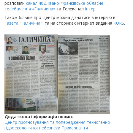
розповіли
канал 402
,
Івано-Франківське обласне
телебачення «Галичина»
та Телеканал
Інтер
.
Також більше про Центр можна дізнатись з інтерв'ю в
Газета "Галичина"
та на сторінках інтернет видання
KURS
.
Додаткова інформація новин:
Центр прогнозування та попередження техногенно-
гідроекологічної небезпеки Прикарпаття