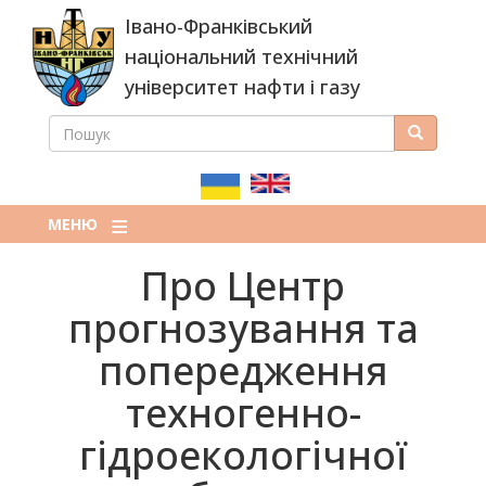
Перейти
Івано-Франківський
до
основного
національний технічний
вмісту
університет нафти і газу
ПОШУК
Пошук
ПОШУКОВА
ФОРМА
МЕНЮ
Про Центр
прогнозування та
попередження
техногенно-
гідроекологічної