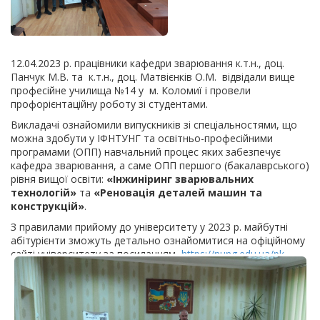
12.04.2023 р. працівники кафедри зварювання к.т.н., доц.
Панчук М.В. та к.т.н., доц. Матвієнків О.М. відвідали вище
професійне училища №14 у м. Коломиї і провели
профорієнтаційну роботу зі студентами.
Викладачі ознайомили випускників зі спеціальностями, що
можна здобути у ІФНТУНГ та освітньо-професійними
програмами (ОПП) навчальний процес яких забезпечує
кафедра зварювання, а саме ОПП першого (бакалаврського)
рівня вищої освіти:
«
Інжиніринг зварювальних
технологій
»
та
«
Реновація деталей машин та
конструкцій»
.
З правилами прийому до університету у 2023 р. майбутні
абітурієнти зможуть детально ознайомитися на офіційному
сайті університету за посиланням
https://nung.edu.ua/pk
.