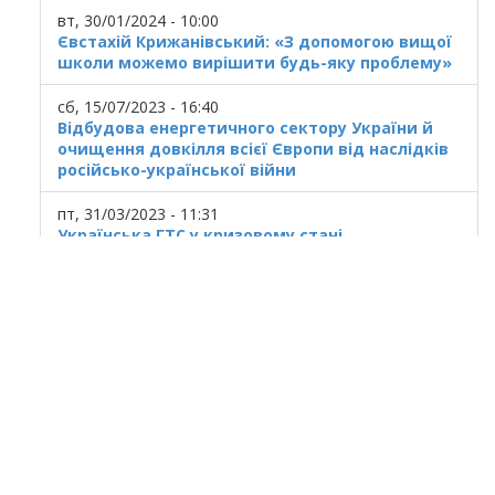
вт, 30/01/2024 - 10:00
Євстахій Крижанівський: «З допомогою вищої
школи можемо вирішити будь-яку проблему»
сб, 15/07/2023 - 16:40
Відбудова енергетичного сектору України й
очищення довкілля всієї Європи від наслідків
російсько-української війни
пт, 31/03/2023 - 11:31
Українська ГТС у кризовому стані
© 2025
Івано Франківський національний
технічний університет нафти і газу.
Усi права захищенi.
Україна, м. Івано-Франківськ, вул. Карпатська,
15.
При використанні матеріалів гіперпосилання
на ресурс обов'язкове.