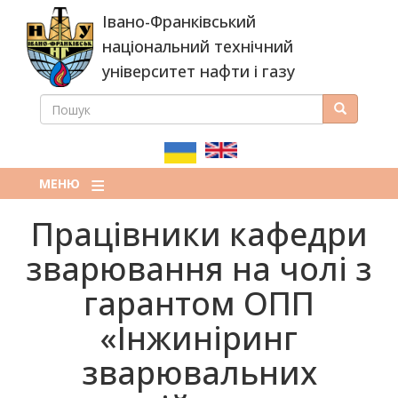
Перейти
Івано-Франківський
до
основного
національний технічний
вмісту
університет нафти і газу
ПОШУК
Пошук
ПОШУКОВА
ФОРМА
МЕНЮ
Працівники кафедри
зварювання на чолі з
гарантом ОПП
«Інжиніринг
зварювальних