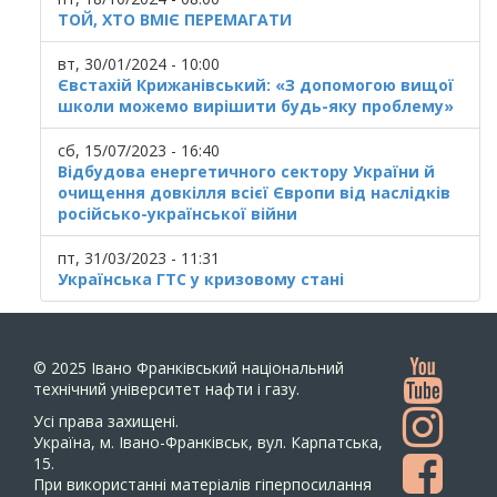
ТОЙ, ХТО ВМІЄ ПЕРЕМАГАТИ
вт, 30/01/2024 - 10:00
Євстахій Крижанівський: «З допомогою вищої
школи можемо вирішити будь-яку проблему»
сб, 15/07/2023 - 16:40
Відбудова енергетичного сектору України й
очищення довкілля всієї Європи від наслідків
російсько-української війни
пт, 31/03/2023 - 11:31
Українська ГТС у кризовому стані
© 2025
Івано Франківський національний
технічний університет нафти і газу.
Усi права захищенi.
Україна, м. Івано-Франківськ, вул. Карпатська,
15.
При використанні матеріалів гіперпосилання