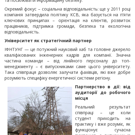
та посилювати інформаційну безпеку.
Окремий фокус – соціальна відповідальність: ще у 2011 році
компанія затвердила політику КСВ, яка базується на п’яти
ключових принципах – орієнтація на клієнтів, розвиток
працівників, підтримка громади, безпека та екологічна
відповідальність.
Університет як стратегічний партнер
ІФНТУНГ — це потужний науковий хаб та головне джерело
кваліфікованих інженерних кадрів для компанії. Значна
частина команди – від лінійного персоналу до топ-
менеджменту – є випускниками саме цього університету.
Така співпраця дозволяє залучати фахівців, які вже добре
розуміють специфіку енергетичної системи регіону.
Партнерство в дії: від
аудиторії до робочого
місця
Реальний результат
співпраці – це коли
студент приходить на
практику і вже розуміє, як
функціонує сучасна