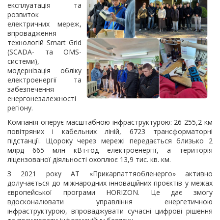
експлуатація та
розвиток
електричних мереж,
впровадження
технологій Smart Grid
(SCADA- та OMS-
системи),
модернізація обліку
електроенергії та
забезпечення
енергонезалежності
регіону.
Компанія оперує масштабною інфраструктурою: 26 255,2 км
повітряних і кабельних ліній, 6723 трансформаторні
підстанції. Щороку через мережі передається близько 2
млрд 665 млн кВт·год електроенергії, а територія
ліцензованої діяльності охоплює 13,9 тис. кв. км.
З 2021 року АТ «Прикарпаттяобленерго» активно
долучається до міжнародних інноваційних проєктів у межах
європейської програми HORIZON. Це дає змогу
вдосконалювати управління енергетичною
інфраструктурою, впроваджувати сучасні цифрові рішення