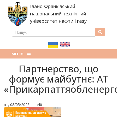
Перейти
Івано-Франківський
до
основного
національний технічний
вмісту
університет нафти і газу
ПОШУК
Пошук
ПОШУКОВА
ФОРМА
МЕНЮ
Партнерство, що
формує майбутнє: АТ
«Прикарпаттяобленерг
пт, 08/05/2026 - 11:40