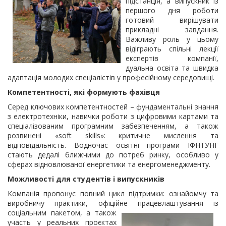
підстанція, а випускник із
першого дня роботи
готовий вирішувати
прикладні завдання.
Важливу роль у цьому
відіграють спільні лекції
експертів компанії,
дуальна освіта та швидка
адаптація молодих спеціалістів у професійному середовищі.
Компетентності, які формують фахівця
Серед ключових компетентностей – фундаментальні знання
з електротехніки, навички роботи з цифровими картами та
спеціалізованим програмним забезпеченням, а також
розвинені «soft skills»: критичне мислення та
відповідальність. Водночас освітні програми ІФНТУНГ
стають дедалі ближчими до потреб ринку, особливо у
сферах відновлюваної енергетики та енергоменеджменту.
Можливості для студентів і випускників
Компанія пропонує повний цикл підтримки: ознайомчу та
виробничу практики, офіційне працевлаштування із
соціальним пакетом, а
також
участь у реальних проєктах