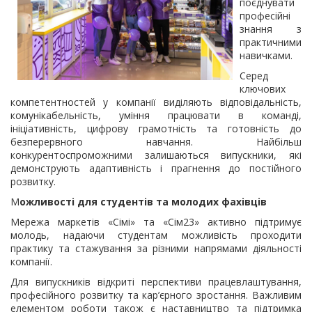
поєднувати
професійні
знання з
практичними
навичками.
Серед
ключових
компетентностей у компанії виділяють відповідальність,
комунікабельність, уміння працювати в команді,
ініціативність, цифрову грамотність та готовність до
безперервного навчання. Найбільш
конкурентоспроможними залишаються випускники, які
демонструють адаптивність і прагнення до постійного
розвитку.
М
ожливості для студентів та молодих фахівців
Мережа маркетів «Сімі» та «Сім23» активно підтримує
молодь, надаючи студентам можливість проходити
практику та стажування за різними напрямами діяльності
компанії.
Для випускників відкриті перспективи працевлаштування,
професійного розвитку та кар’єрного зростання. Важливим
елементом роботи також є наставництво та підтримка