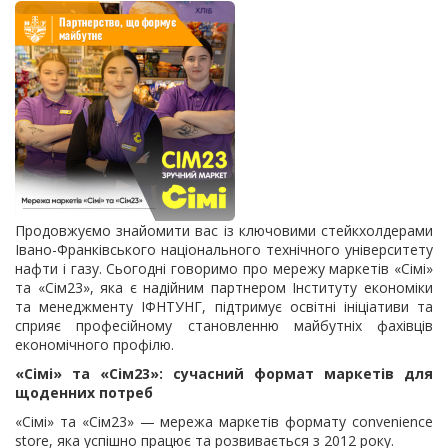
Продовжуємо знайомити вас із ключовими стейкхолдерами
Івано-Франківського національного технічного університету
нафти і газу. Сьогодні говоримо про мережу маркетів «Сімі»
та «Сім23», яка є надійним партнером Інституту економіки
та менеджменту ІФНТУНГ, підтримує освітні ініціативи та
сприяє професійному становленню майбутніх фахівців
економічного профілю.
«Сімі» та «Сім23»: сучасний формат маркетів для
щоденних потреб
«Сімі» та «Сім23» — мережа маркетів формату convenience
store, яка успішно працює та розвивається з 2012 року.