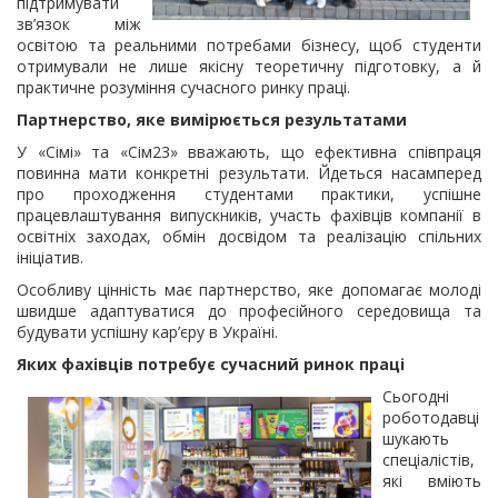
підтримувати
зв’язок між
освітою та реальними потребами бізнесу, щоб студенти
отримували не лише якісну теоретичну підготовку, а й
практичне розуміння сучасного ринку праці.
Партнерство, яке вимірюється результатами
У «Сімі» та «Сім23» вважають, що ефективна співпраця
повинна мати конкретні результати. Йдеться насамперед
про проходження студентами практики, успішне
працевлаштування випускників, участь фахівців компанії в
освітніх заходах, обмін досвідом та реалізацію спільних
ініціатив.
Особливу цінність має партнерство, яке допомагає молоді
швидше адаптуватися до професійного середовища та
будувати успішну кар’єру в Україні.
Яких фахівців потребує сучасний ринок праці
Сьогодні
роботодавці
шукають
спеціалістів,
які вміють