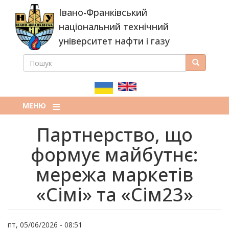
Перейти
Івано-Франківський
до
основного
національний технічний
вмісту
університет нафти і газу
ПОШУК
Пошук
ПОШУКОВА
ФОРМА
МЕНЮ
Партнерство, що
формує майбутнє:
мережа маркетів
«Сімі» та «Сім23»
пт, 05/06/2026 - 08:51