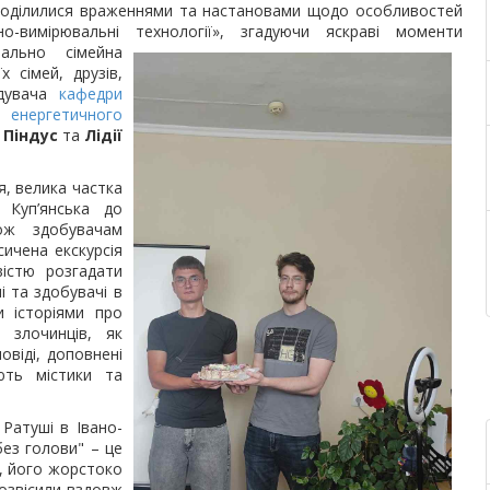
и поділилися враженнями та настановами щодо особливостей
о-вимірювальні технології», згадуючи яскраві моменти
вально сімейна
х сімей, друзів,
ідувача
кафедри
енергетичного
 Піндус
та
Лідії
я, велика частка
 Куп’янська до
ож здобувачам
ичена екскурсія
вістю розгадати
і та здобувачі в
и історіями про
 злочинців, як
овіді, доповнені
ють містики та
 Ратуші в Івано-
без голови" – це
, його жорстоко
розвісили вздовж