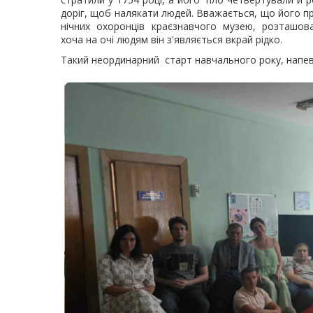
доріг, щоб налякати людей. Вважається, що його пр
нічних охоронців краєзнавчого музею, розташов
хоча на очі людям він з'являється вкрай рідко.
Такий неординарний старт навчального року, напев