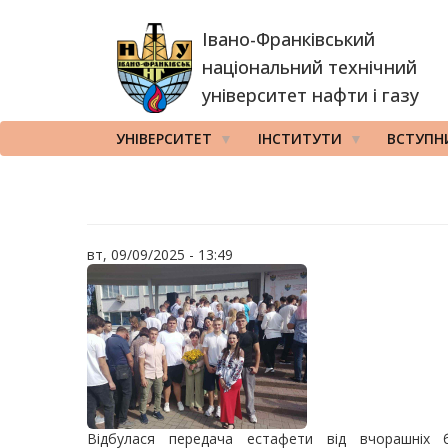
Перейти
Івано-Франківський
до
основного
національний технічний
вмісту
університет нафти і газу
УНІВЕРСИТЕТ
ІНСТИТУТИ
ВСТУПН
вт, 09/09/2025 - 13:49
Відбулася передача естафети від вчорашніх б