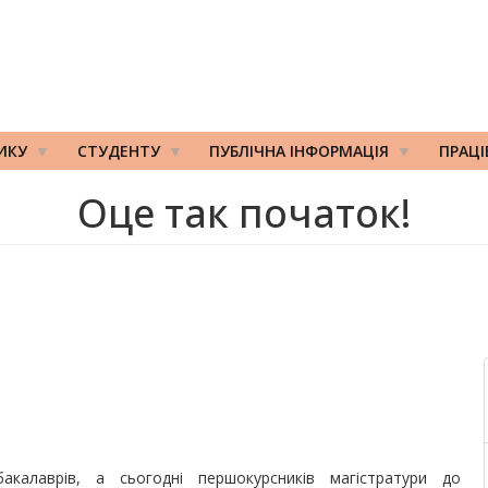
ИКУ
СТУДЕНТУ
ПУБЛІЧНА ІНФОРМАЦІЯ
ПРАЦ
Оце так початок!
акалаврів, а сьогодні першокурсників магістратури до