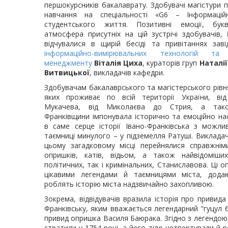
першокурсників бакалаврату. Здобувачі магістур
навчання на спеціальності «G6 – Інформаційн
студентського життя.
Позитивні емоції, бук
атмосфера присутніх на цій зустрічі здобувачів, ї
відчувалися в щирій бесіді та привітаннях зав
інформаційно-вимірювальних технологій та 
менеджменту
Віталія Циха
, кураторів груп
Наталії
Витвицької
, викладачів кафедри.
Здобувачам бакалаврського та магістерського рівн
яких проживає по всій території України, від
Мукачева, від Миколаєва до Стрия, а так
Франківщини імпонувала історично та емоційно нас
в саме серце історії Івано-Франківська з можли
таємниці минулого – у підземелля Ратуші. Викладач
цьому загадковому місці перейнялися справжнім
опришків, катів, відьом, а також найвідоміших
політичних, так і кримінальних, Станиславова. Ці оп
цікавими легендами й таємницями міста, дода
роблять історію міста надзвичайно захопливою.
Зокрема, відвідувачів вразила історія про привида
Франківську, яким вважається легендарний "гуцул 
привид опришка Василя Баюрака. Згідно з легендою
стратили у 1754 році, а його тіло четвертували й 